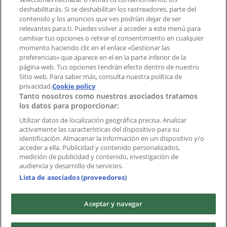
deshabilitarás. Si se deshabilitan los rastreadores, parte del
contenido y los anuncios que ves podrían dejar de ser
Índices
relevantes para ti. Puedes volver a acceder a este menú para
cambiar tus opciones o retirar el consentimiento en cualquier
momento haciendo clic en el enlace «Gestionar las
preferencias» que aparece en el en la parte inferior de la
Marcas
página web. Tus opciones tendrán efecto dentro de nuestro
Marcas locales
Sitio web. Para saber más, consulta nuestra política de
Negocios
privacidad.
Cookie policy
Tanto nosotros como nuestros asociados tratamos
Negocios cercanos
los datos para proporcionar:
Productos
Productos locales
Utilizar datos de localización geográfica precisa. Analizar
activamente las características del dispositivo para su
Ciudades
identificación. Almacenar la información en un dispositivo y/o
acceder a ella. Publicidad y contenido personalizados,
Descargar la APP Tiendeo
medición de publicidad y contenido, investigación de
audiencia y desarrollo de servicios.
Lista de asociados (proveedores)
Aceptar y navegar