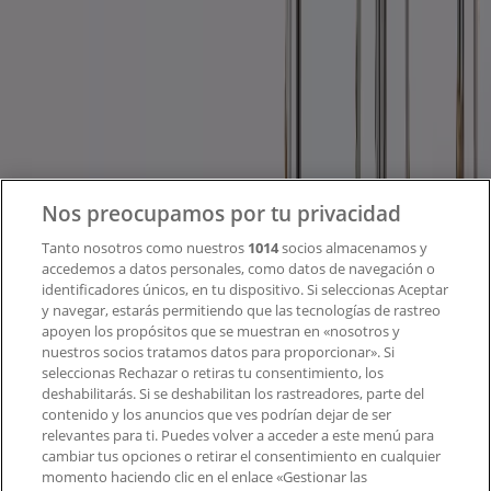
¿Qué hacemos?
Soluciones para empresas
Noticias y prensa
Trabaja con nosotros
Contacto
Nos preocupamos por tu privacidad
Tanto nosotros como nuestros
1014
socios almacenamos y
accedemos a datos personales, como datos de navegación o
Contacto comercial y de marketing
identificadores únicos, en tu dispositivo. Si seleccionas Aceptar
Tienda mal colocada en el mapa
y navegar, estarás permitiendo que las tecnologías de rastreo
Notificar un folleto
apoyen los propósitos que se muestran en «nosotros y
¿Encontraste un problema en la web o en la
nuestros socios tratamos datos para proporcionar». Si
aplicación?
seleccionas Rechazar o retiras tu consentimiento, los
deshabilitarás. Si se deshabilitan los rastreadores, parte del
contenido y los anuncios que ves podrían dejar de ser
Índices
relevantes para ti. Puedes volver a acceder a este menú para
cambiar tus opciones o retirar el consentimiento en cualquier
momento haciendo clic en el enlace «Gestionar las