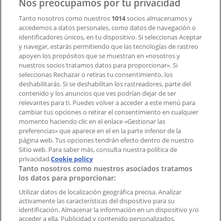
Nos preocupamos por tu privacidad
Tanto nosotros como nuestros
1014
socios almacenamos y
accedemos a datos personales, como datos de navegación o
Contacto comercial y de marketing
identificadores únicos, en tu dispositivo. Si seleccionas Aceptar
Tienda mal colocada en el mapa
y navegar, estarás permitiendo que las tecnologías de rastreo
Notificar un folleto
apoyen los propósitos que se muestran en «nosotros y
¿Encontraste un problema en la web o en la
nuestros socios tratamos datos para proporcionar». Si
aplicación?
seleccionas Rechazar o retiras tu consentimiento, los
deshabilitarás. Si se deshabilitan los rastreadores, parte del
contenido y los anuncios que ves podrían dejar de ser
Índices
relevantes para ti. Puedes volver a acceder a este menú para
cambiar tus opciones o retirar el consentimiento en cualquier
momento haciendo clic en el enlace «Gestionar las
preferencias» que aparece en el en la parte inferior de la
Marcas
página web. Tus opciones tendrán efecto dentro de nuestro
Marcas locales
Sitio web. Para saber más, consulta nuestra política de
Negocios
privacidad.
Cookie policy
Tanto nosotros como nuestros asociados tratamos
Negocios cercanos
los datos para proporcionar:
Productos
Productos locales
Utilizar datos de localización geográfica precisa. Analizar
activamente las características del dispositivo para su
Ciudades
identificación. Almacenar la información en un dispositivo y/o
acceder a ella. Publicidad y contenido personalizados,