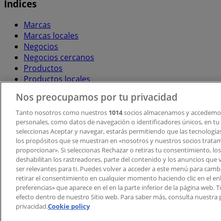
Índices
Marcas
Marcas locales
Negocios
Negocios cercanos
Productos
Productos locales
Ciudades
Nos preocupamos por tu privacidad
Descargar la APP Tiendeo
Tanto nosotros como nuestros
1014
socios almacenamos y accedemos
personales, como datos de navegación o identificadores únicos, en tu d
seleccionas Aceptar y navegar, estarás permitiendo que las tecnologí
los propósitos que se muestran en «nosotros y nuestros socios trata
proporcionar». Si seleccionas Rechazar o retiras tu consentimiento, los 
deshabilitan los rastreadores, parte del contenido y los anuncios que 
ser relevantes para ti. Puedes volver a acceder a este menú para camb
retirar el consentimiento en cualquier momento haciendo clic en el en
Copyright © Tiendeo ® 2026 · Shopfully Marketing S.L.U. –
preferencias» que aparece en el en la parte inferior de la página web.
efecto dentro de nuestro Sitio web. Para saber más, consulta nuestra p
Términos y condiciones
Política de privacidad
privacidad.
Cookie policy
Gestionar cookies