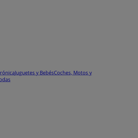
trónica
Juguetes y Bebés
Coches, Motos y
odas