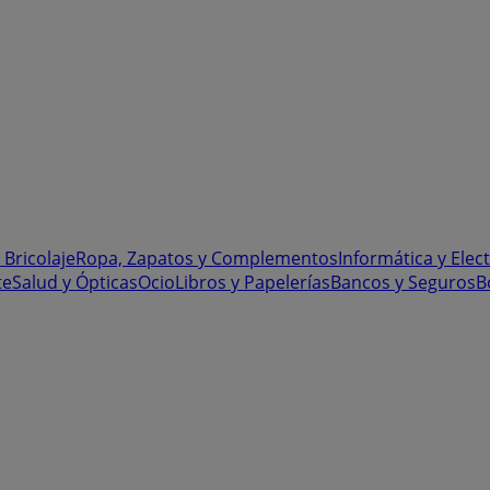
 Bricolaje
Ropa, Zapatos y Complementos
Informática y Elec
te
Salud y Ópticas
Ocio
Libros y Papelerías
Bancos y Seguros
B