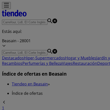
Estás aquí:
Beasain - 28001
Destacados
Hiper-Supermercados
Hogar y Muebles
Jardín y
Recambios
Perfumerías y Belleza
Viajes
Restauración
Depor
Índice de ofertas en Beasain
Tiendeo en Beasain
»
Índice de ofertas
1