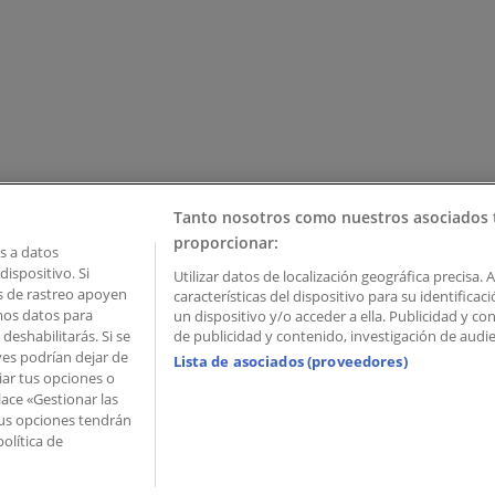
Tanto nosotros como nuestros asociados 
proporcionar:
 a datos
ispositivo. Si
Utilizar datos de localización geográfica precisa. 
as de rastreo apoyen
características del dispositivo para su identifica
mos datos para
un dispositivo y/o acceder a ella. Publicidad y c
deshabilitarás. Si se
de publicidad y contenido, investigación de audien
ves podrían dejar de
Lista de asociados (proveedores)
iar tus opciones o
lace «Gestionar las
 Palau de Mar – 08039 Barcelona, Spain
 Tus opciones tendrán
olítica de