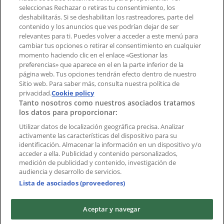
aplicación?
seleccionas Rechazar o retiras tu consentimiento, los
deshabilitarás. Si se deshabilitan los rastreadores, parte del
contenido y los anuncios que ves podrían dejar de ser
Índices
relevantes para ti. Puedes volver a acceder a este menú para
cambiar tus opciones o retirar el consentimiento en cualquier
momento haciendo clic en el enlace «Gestionar las
preferencias» que aparece en el en la parte inferior de la
Marcas
página web. Tus opciones tendrán efecto dentro de nuestro
Marcas locales
Sitio web. Para saber más, consulta nuestra política de
Negocios
privacidad.
Cookie policy
Tanto nosotros como nuestros asociados tratamos
Negocios cercanos
los datos para proporcionar:
Productos
Productos locales
Utilizar datos de localización geográfica precisa. Analizar
activamente las características del dispositivo para su
Ciudades
identificación. Almacenar la información en un dispositivo y/o
acceder a ella. Publicidad y contenido personalizados,
Descargar la APP Tiendeo
medición de publicidad y contenido, investigación de
audiencia y desarrollo de servicios.
Lista de asociados (proveedores)
Aceptar y navegar