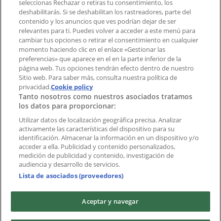
aplicación?
seleccionas Rechazar o retiras tu consentimiento, los
deshabilitarás. Si se deshabilitan los rastreadores, parte del
contenido y los anuncios que ves podrían dejar de ser
Índices
relevantes para ti. Puedes volver a acceder a este menú para
cambiar tus opciones o retirar el consentimiento en cualquier
momento haciendo clic en el enlace «Gestionar las
preferencias» que aparece en el en la parte inferior de la
Marcas
página web. Tus opciones tendrán efecto dentro de nuestro
Marcas locales
Sitio web. Para saber más, consulta nuestra política de
Negocios
privacidad.
Cookie policy
Tanto nosotros como nuestros asociados tratamos
Negocios cercanos
los datos para proporcionar:
Productos
Productos locales
Utilizar datos de localización geográfica precisa. Analizar
activamente las características del dispositivo para su
Ciudades
identificación. Almacenar la información en un dispositivo y/o
acceder a ella. Publicidad y contenido personalizados,
Descargar la APP Tiendeo
medición de publicidad y contenido, investigación de
audiencia y desarrollo de servicios.
Lista de asociados (proveedores)
Aceptar y navegar