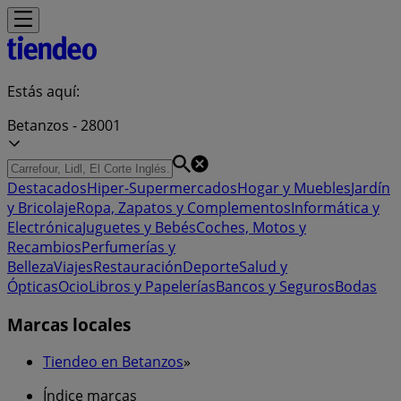
Estás aquí:
Betanzos - 28001
Destacados
Hiper-Supermercados
Hogar y Muebles
Jardín
y Bricolaje
Ropa, Zapatos y Complementos
Informática y
Electrónica
Juguetes y Bebés
Coches, Motos y
Recambios
Perfumerías y
Belleza
Viajes
Restauración
Deporte
Salud y
Ópticas
Ocio
Libros y Papelerías
Bancos y Seguros
Bodas
Marcas locales
Tiendeo en Betanzos
»
Índice marcas