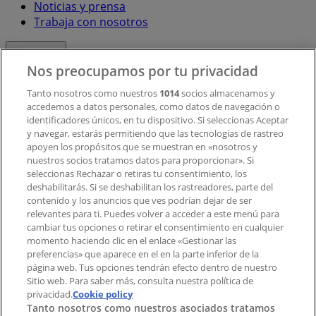
Noticias y prensa
Trabaja con nosotros
Contacto
Nos preocupamos por tu privacidad
Tanto nosotros como nuestros
1014
socios almacenamos y
accedemos a datos personales, como datos de navegación o
Contacto comercial y de marketing
identificadores únicos, en tu dispositivo. Si seleccionas Aceptar
Tienda mal colocada en el mapa
y navegar, estarás permitiendo que las tecnologías de rastreo
Notificar un folleto
apoyen los propósitos que se muestran en «nosotros y
¿Encontraste un problema en la web o en la
nuestros socios tratamos datos para proporcionar». Si
aplicación?
seleccionas Rechazar o retiras tu consentimiento, los
deshabilitarás. Si se deshabilitan los rastreadores, parte del
contenido y los anuncios que ves podrían dejar de ser
Índices
relevantes para ti. Puedes volver a acceder a este menú para
cambiar tus opciones o retirar el consentimiento en cualquier
momento haciendo clic en el enlace «Gestionar las
preferencias» que aparece en el en la parte inferior de la
Marcas
página web. Tus opciones tendrán efecto dentro de nuestro
Marcas locales
Sitio web. Para saber más, consulta nuestra política de
privacidad.
Negocios
Cookie policy
Tanto nosotros como nuestros asociados tratamos
Negocios cercanos