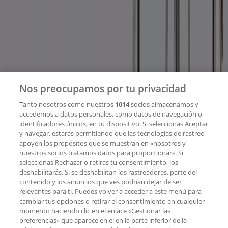
¿Qué hacemos?
Soluciones para empresas
Noticias y prensa
Trabaja con nosotros
Contacto
Nos preocupamos por tu privacidad
Tanto nosotros como nuestros
1014
socios almacenamos y
accedemos a datos personales, como datos de navegación o
Contacto comercial y de marketing
identificadores únicos, en tu dispositivo. Si seleccionas Aceptar
Tienda mal colocada en el mapa
y navegar, estarás permitiendo que las tecnologías de rastreo
Notificar un folleto
apoyen los propósitos que se muestran en «nosotros y
¿Encontraste un problema en la web o en la
nuestros socios tratamos datos para proporcionar». Si
aplicación?
seleccionas Rechazar o retiras tu consentimiento, los
deshabilitarás. Si se deshabilitan los rastreadores, parte del
contenido y los anuncios que ves podrían dejar de ser
Índices
relevantes para ti. Puedes volver a acceder a este menú para
cambiar tus opciones o retirar el consentimiento en cualquier
momento haciendo clic en el enlace «Gestionar las
preferencias» que aparece en el en la parte inferior de la
Marcas