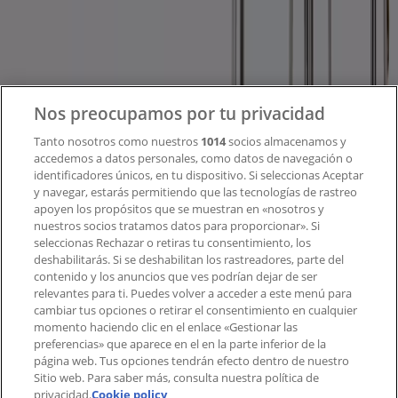
Soluciones para empresas
Noticias y prensa
Trabaja con nosotros
Contacto
Nos preocupamos por tu privacidad
Tanto nosotros como nuestros
1014
socios almacenamos y
accedemos a datos personales, como datos de navegación o
Contacto comercial y de marketing
identificadores únicos, en tu dispositivo. Si seleccionas Aceptar
Tienda mal colocada en el mapa
y navegar, estarás permitiendo que las tecnologías de rastreo
Notificar un folleto
apoyen los propósitos que se muestran en «nosotros y
¿Encontraste un problema en la web o en la
nuestros socios tratamos datos para proporcionar». Si
aplicación?
seleccionas Rechazar o retiras tu consentimiento, los
deshabilitarás. Si se deshabilitan los rastreadores, parte del
contenido y los anuncios que ves podrían dejar de ser
Índices
relevantes para ti. Puedes volver a acceder a este menú para
cambiar tus opciones o retirar el consentimiento en cualquier
momento haciendo clic en el enlace «Gestionar las
preferencias» que aparece en el en la parte inferior de la
Marcas
página web. Tus opciones tendrán efecto dentro de nuestro
Marcas locales
Sitio web. Para saber más, consulta nuestra política de
Negocios
privacidad.
Cookie policy