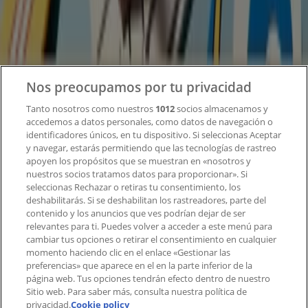
Soluciones para empresas
Noticias y prensa
Trabaja con nosotros
Contacto
Nos preocupamos por tu privacidad
Tanto nosotros como nuestros
1012
socios almacenamos y
accedemos a datos personales, como datos de navegación o
Contacto comercial y de marketing
identificadores únicos, en tu dispositivo. Si seleccionas Aceptar
Tienda mal colocada en el mapa
y navegar, estarás permitiendo que las tecnologías de rastreo
Notificar un folleto
apoyen los propósitos que se muestran en «nosotros y
¿Encontraste un problema en la web o en la
nuestros socios tratamos datos para proporcionar». Si
aplicación?
seleccionas Rechazar o retiras tu consentimiento, los
deshabilitarás. Si se deshabilitan los rastreadores, parte del
contenido y los anuncios que ves podrían dejar de ser
Índices
relevantes para ti. Puedes volver a acceder a este menú para
cambiar tus opciones o retirar el consentimiento en cualquier
momento haciendo clic en el enlace «Gestionar las
preferencias» que aparece en el en la parte inferior de la
Marcas
página web. Tus opciones tendrán efecto dentro de nuestro
Marcas locales
Sitio web. Para saber más, consulta nuestra política de
Negocios
privacidad.
Cookie policy