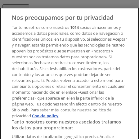
Contacto
Nos preocupamos por tu privacidad
Tanto nosotros como nuestros
1014
socios almacenamos y
accedemos a datos personales, como datos de navegación o
Contacto comercial y de marketing
identificadores únicos, en tu dispositivo. Si seleccionas Aceptar
Tienda mal colocada en el mapa
y navegar, estarás permitiendo que las tecnologías de rastreo
Notificar un folleto
apoyen los propósitos que se muestran en «nosotros y
¿Encontraste un problema en la web o en la
nuestros socios tratamos datos para proporcionar». Si
aplicación?
seleccionas Rechazar o retiras tu consentimiento, los
deshabilitarás. Si se deshabilitan los rastreadores, parte del
contenido y los anuncios que ves podrían dejar de ser
Índices
relevantes para ti. Puedes volver a acceder a este menú para
cambiar tus opciones o retirar el consentimiento en cualquier
momento haciendo clic en el enlace «Gestionar las
preferencias» que aparece en el en la parte inferior de la
Marcas
página web. Tus opciones tendrán efecto dentro de nuestro
Marcas locales
Sitio web. Para saber más, consulta nuestra política de
privacidad.
Negocios
Cookie policy
Tanto nosotros como nuestros asociados tratamos
Negocios cercanos
los datos para proporcionar:
Productos
Productos locales
Utilizar datos de localización geográfica precisa. Analizar