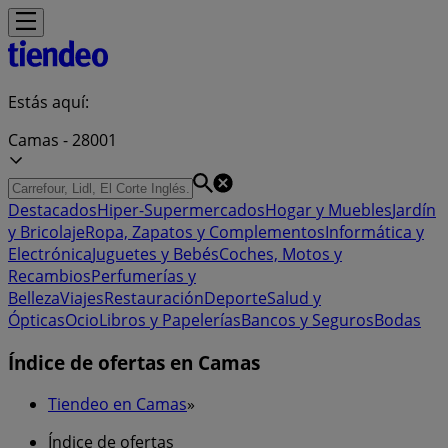
Estás aquí:
Camas - 28001
Destacados
Hiper-Supermercados
Hogar y Muebles
Jardín
y Bricolaje
Ropa, Zapatos y Complementos
Informática y
Electrónica
Juguetes y Bebés
Coches, Motos y
Recambios
Perfumerías y
Belleza
Viajes
Restauración
Deporte
Salud y
Ópticas
Ocio
Libros y Papelerías
Bancos y Seguros
Bodas
Índice de ofertas en Camas
Tiendeo en Camas
»
Índice de ofertas