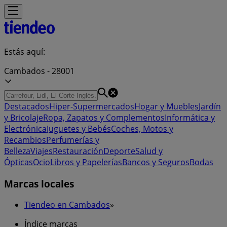
Estás aquí:
Cambados - 28001
Destacados
Hiper-Supermercados
Hogar y Muebles
Jardín
y Bricolaje
Ropa, Zapatos y Complementos
Informática y
Electrónica
Juguetes y Bebés
Coches, Motos y
Recambios
Perfumerías y
Belleza
Viajes
Restauración
Deporte
Salud y
Ópticas
Ocio
Libros y Papelerías
Bancos y Seguros
Bodas
Marcas locales
Tiendeo en Cambados
»
Índice marcas