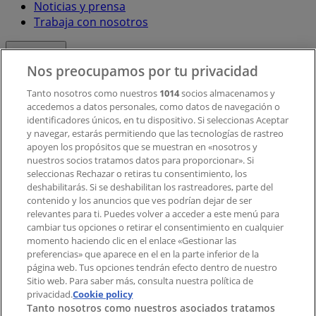
Noticias y prensa
Trabaja con nosotros
Contacto
Nos preocupamos por tu privacidad
Tanto nosotros como nuestros
1014
socios almacenamos y
accedemos a datos personales, como datos de navegación o
Contacto comercial y de marketing
identificadores únicos, en tu dispositivo. Si seleccionas Aceptar
Tienda mal colocada en el mapa
y navegar, estarás permitiendo que las tecnologías de rastreo
Notificar un folleto
apoyen los propósitos que se muestran en «nosotros y
¿Encontraste un problema en la web o en la
nuestros socios tratamos datos para proporcionar». Si
aplicación?
seleccionas Rechazar o retiras tu consentimiento, los
deshabilitarás. Si se deshabilitan los rastreadores, parte del
contenido y los anuncios que ves podrían dejar de ser
Índices
relevantes para ti. Puedes volver a acceder a este menú para
cambiar tus opciones o retirar el consentimiento en cualquier
momento haciendo clic en el enlace «Gestionar las
preferencias» que aparece en el en la parte inferior de la
Marcas
página web. Tus opciones tendrán efecto dentro de nuestro
Marcas locales
Sitio web. Para saber más, consulta nuestra política de
privacidad.
Negocios
Cookie policy
Tanto nosotros como nuestros asociados tratamos
Negocios cercanos