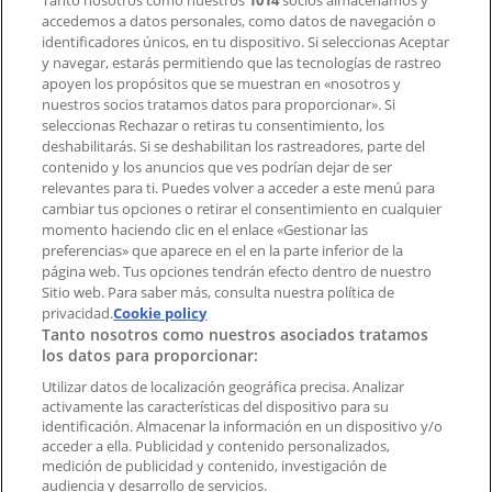
Tanto nosotros como nuestros
1014
socios almacenamos y
accedemos a datos personales, como datos de navegación o
Contacto comercial y de marketing
identificadores únicos, en tu dispositivo. Si seleccionas Aceptar
Tienda mal colocada en el mapa
y navegar, estarás permitiendo que las tecnologías de rastreo
Notificar un folleto
apoyen los propósitos que se muestran en «nosotros y
¿Encontraste un problema en la web o en la
nuestros socios tratamos datos para proporcionar». Si
aplicación?
seleccionas Rechazar o retiras tu consentimiento, los
deshabilitarás. Si se deshabilitan los rastreadores, parte del
contenido y los anuncios que ves podrían dejar de ser
Índices
relevantes para ti. Puedes volver a acceder a este menú para
cambiar tus opciones o retirar el consentimiento en cualquier
momento haciendo clic en el enlace «Gestionar las
preferencias» que aparece en el en la parte inferior de la
Marcas
página web. Tus opciones tendrán efecto dentro de nuestro
Marcas locales
Sitio web. Para saber más, consulta nuestra política de
Negocios
privacidad.
Cookie policy
Tanto nosotros como nuestros asociados tratamos
Negocios cercanos
los datos para proporcionar:
Productos
Productos locales
Utilizar datos de localización geográfica precisa. Analizar
activamente las características del dispositivo para su
Ciudades
identificación. Almacenar la información en un dispositivo y/o
acceder a ella. Publicidad y contenido personalizados,
Descargar la APP Tiendeo
medición de publicidad y contenido, investigación de
audiencia y desarrollo de servicios.