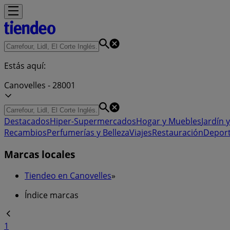
Estás aquí:
Canovelles - 28001
Destacados
Hiper-Supermercados
Hogar y Muebles
Jardín y
Recambios
Perfumerías y Belleza
Viajes
Restauración
Depor
Marcas locales
Tiendeo en Canovelles
»
Índice marcas
1