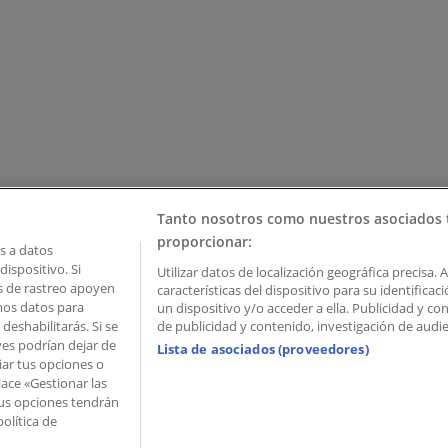
Tanto nosotros como nuestros asociados 
proporcionar:
 a datos
ispositivo. Si
Utilizar datos de localización geográfica precisa. 
as de rastreo apoyen
características del dispositivo para su identifica
mos datos para
un dispositivo y/o acceder a ella. Publicidad y c
deshabilitarás. Si se
de publicidad y contenido, investigación de audien
ves podrían dejar de
Lista de asociados (proveedores)
iar tus opciones o
lace «Gestionar las
 Palau de Mar – 08039 Barcelona, Spain
 Tus opciones tendrán
olítica de