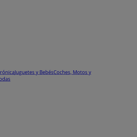
trónica
Juguetes y Bebés
Coches, Motos y
odas