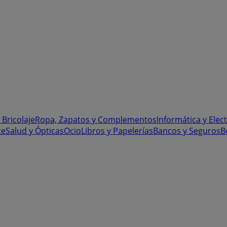
 Bricolaje
Ropa, Zapatos y Complementos
Informática y Elec
te
Salud y Ópticas
Ocio
Libros y Papelerías
Bancos y Seguros
B