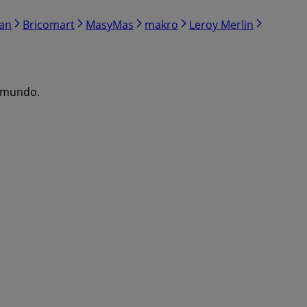
ran
Bricomart
MasyMas
makro
Leroy Merlin
l mundo.