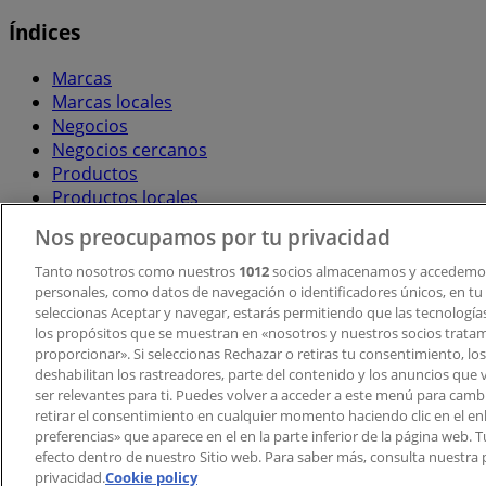
Índices
Marcas
Marcas locales
Negocios
Negocios cercanos
Productos
Productos locales
Ciudades
Nos preocupamos por tu privacidad
Descargar la APP Tiendeo
Tanto nosotros como nuestros
1012
socios almacenamos y accedemos
personales, como datos de navegación o identificadores únicos, en tu d
seleccionas Aceptar y navegar, estarás permitiendo que las tecnologí
los propósitos que se muestran en «nosotros y nuestros socios trata
proporcionar». Si seleccionas Rechazar o retiras tu consentimiento, los 
deshabilitan los rastreadores, parte del contenido y los anuncios que 
ser relevantes para ti. Puedes volver a acceder a este menú para camb
retirar el consentimiento en cualquier momento haciendo clic en el en
Copyright © Tiendeo ® 2026 · Shopfully Marketing S.L.U. –
preferencias» que aparece en el en la parte inferior de la página web.
efecto dentro de nuestro Sitio web. Para saber más, consulta nuestra p
Términos y condiciones
Política de privacidad
privacidad.
Cookie policy