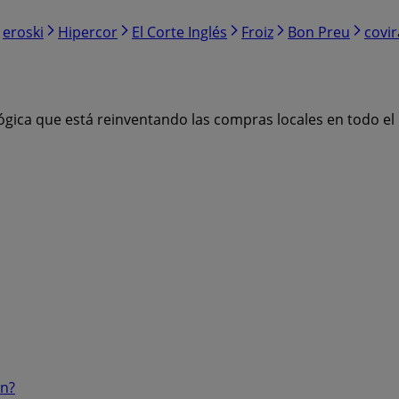
eroski
Hipercor
El Corte Inglés
Froiz
Bon Preu
covi
ógica que está reinventando las compras locales en todo e
ón?