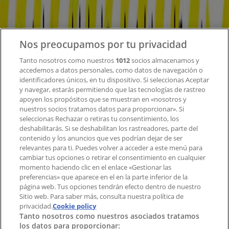
Trabaja con nosotros
Contacto
Nos preocupamos por tu privacidad
Tanto nosotros como nuestros
1012
socios almacenamos y
accedemos a datos personales, como datos de navegación o
Contacto comercial y de marketing
identificadores únicos, en tu dispositivo. Si seleccionas Aceptar
Tienda mal colocada en el mapa
y navegar, estarás permitiendo que las tecnologías de rastreo
Notificar un folleto
apoyen los propósitos que se muestran en «nosotros y
¿Encontraste un problema en la web o en la
nuestros socios tratamos datos para proporcionar». Si
aplicación?
seleccionas Rechazar o retiras tu consentimiento, los
deshabilitarás. Si se deshabilitan los rastreadores, parte del
contenido y los anuncios que ves podrían dejar de ser
Índices
relevantes para ti. Puedes volver a acceder a este menú para
cambiar tus opciones o retirar el consentimiento en cualquier
momento haciendo clic en el enlace «Gestionar las
preferencias» que aparece en el en la parte inferior de la
Marcas
página web. Tus opciones tendrán efecto dentro de nuestro
Marcas locales
Sitio web. Para saber más, consulta nuestra política de
Negocios
privacidad.
Cookie policy
Tanto nosotros como nuestros asociados tratamos
Negocios cercanos
los datos para proporcionar: