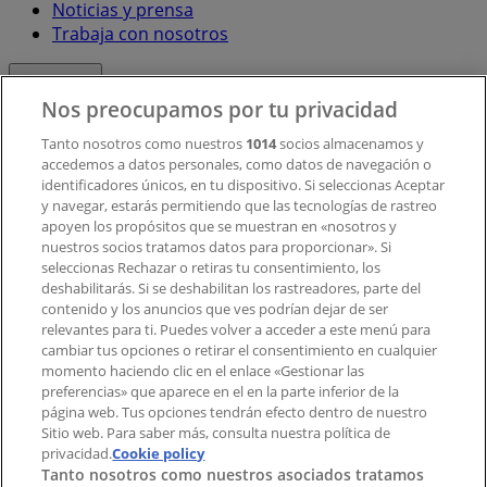
Noticias y prensa
Trabaja con nosotros
Contacto
Nos preocupamos por tu privacidad
Tanto nosotros como nuestros
1014
socios almacenamos y
accedemos a datos personales, como datos de navegación o
Contacto comercial y de marketing
identificadores únicos, en tu dispositivo. Si seleccionas Aceptar
Tienda mal colocada en el mapa
y navegar, estarás permitiendo que las tecnologías de rastreo
Notificar un folleto
apoyen los propósitos que se muestran en «nosotros y
¿Encontraste un problema en la web o en la
nuestros socios tratamos datos para proporcionar». Si
aplicación?
seleccionas Rechazar o retiras tu consentimiento, los
deshabilitarás. Si se deshabilitan los rastreadores, parte del
contenido y los anuncios que ves podrían dejar de ser
Índices
relevantes para ti. Puedes volver a acceder a este menú para
cambiar tus opciones o retirar el consentimiento en cualquier
momento haciendo clic en el enlace «Gestionar las
preferencias» que aparece en el en la parte inferior de la
Marcas
página web. Tus opciones tendrán efecto dentro de nuestro
Marcas locales
Sitio web. Para saber más, consulta nuestra política de
privacidad.
Negocios
Cookie policy
Tanto nosotros como nuestros asociados tratamos
Negocios cercanos