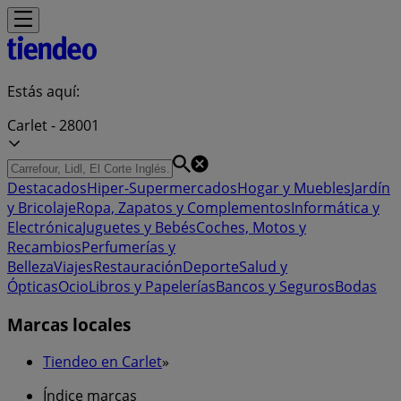
Estás aquí:
Carlet - 28001
Destacados
Hiper-Supermercados
Hogar y Muebles
Jardín
y Bricolaje
Ropa, Zapatos y Complementos
Informática y
Electrónica
Juguetes y Bebés
Coches, Motos y
Recambios
Perfumerías y
Belleza
Viajes
Restauración
Deporte
Salud y
Ópticas
Ocio
Libros y Papelerías
Bancos y Seguros
Bodas
Marcas locales
Tiendeo en Carlet
»
Índice marcas