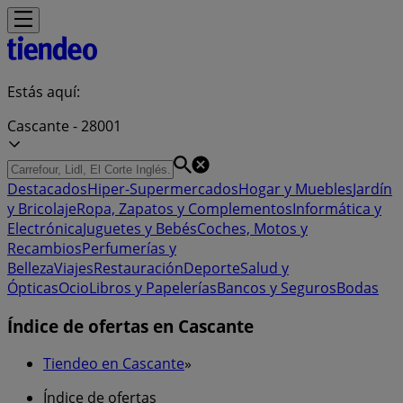
Estás aquí:
Cascante - 28001
Destacados
Hiper-Supermercados
Hogar y Muebles
Jardín
y Bricolaje
Ropa, Zapatos y Complementos
Informática y
Electrónica
Juguetes y Bebés
Coches, Motos y
Recambios
Perfumerías y
Belleza
Viajes
Restauración
Deporte
Salud y
Ópticas
Ocio
Libros y Papelerías
Bancos y Seguros
Bodas
Índice de ofertas en Cascante
Tiendeo en Cascante
»
Índice de ofertas