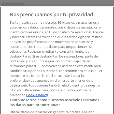
Contacto
Nos preocupamos por tu privacidad
Tanto nosotros como nuestros
1014
socios almacenamos y
accedemos a datos personales, como datos de navegación o
Contacto comercial y de marketing
identificadores únicos, en tu dispositivo. Si seleccionas Aceptar
Tienda mal colocada en el mapa
y navegar, estarás permitiendo que las tecnologías de rastreo
Notificar un folleto
apoyen los propósitos que se muestran en «nosotros y
¿Encontraste un problema en la web o en la
nuestros socios tratamos datos para proporcionar». Si
aplicación?
seleccionas Rechazar o retiras tu consentimiento, los
deshabilitarás. Si se deshabilitan los rastreadores, parte del
contenido y los anuncios que ves podrían dejar de ser
Índices
relevantes para ti. Puedes volver a acceder a este menú para
cambiar tus opciones o retirar el consentimiento en cualquier
momento haciendo clic en el enlace «Gestionar las
preferencias» que aparece en el en la parte inferior de la
Marcas
página web. Tus opciones tendrán efecto dentro de nuestro
Marcas locales
Sitio web. Para saber más, consulta nuestra política de
privacidad.
Negocios
Cookie policy
Tanto nosotros como nuestros asociados tratamos
Negocios cercanos
los datos para proporcionar:
Productos
Productos locales
Utilizar datos de localización geográfica precisa. Analizar