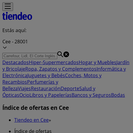
Estás aquí:
Cee - 28001
Destacados
Hiper-Supermercados
Hogar y Muebles
Jardín
y Bricolaje
Ropa, Zapatos y Complementos
Informática y
Electrónica
Juguetes y Bebés
Coches, Motos y
Recambios
Perfumerías y
Belleza
Viajes
Restauración
Deporte
Salud y
Ópticas
Ocio
Libros y Papelerías
Bancos y Seguros
Bodas
Índice de ofertas en Cee
Tiendeo en Cee
»
Índice de ofertas