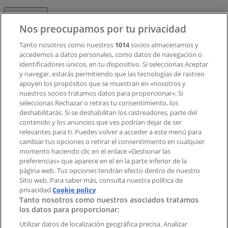
Contacto
Nos preocupamos por tu privacidad
Tanto nosotros como nuestros
1014
socios almacenamos y
accedemos a datos personales, como datos de navegación o
Contacto comercial y de marketing
identificadores únicos, en tu dispositivo. Si seleccionas Aceptar
Tienda mal colocada en el mapa
y navegar, estarás permitiendo que las tecnologías de rastreo
Notificar un folleto
apoyen los propósitos que se muestran en «nosotros y
¿Encontraste un problema en la web o en la
nuestros socios tratamos datos para proporcionar». Si
aplicación?
seleccionas Rechazar o retiras tu consentimiento, los
deshabilitarás. Si se deshabilitan los rastreadores, parte del
contenido y los anuncios que ves podrían dejar de ser
Índices
relevantes para ti. Puedes volver a acceder a este menú para
cambiar tus opciones o retirar el consentimiento en cualquier
momento haciendo clic en el enlace «Gestionar las
preferencias» que aparece en el en la parte inferior de la
Marcas
página web. Tus opciones tendrán efecto dentro de nuestro
Marcas locales
Sitio web. Para saber más, consulta nuestra política de
privacidad.
Negocios
Cookie policy
Tanto nosotros como nuestros asociados tratamos
Negocios cercanos
los datos para proporcionar:
Productos
Productos locales
Utilizar datos de localización geográfica precisa. Analizar