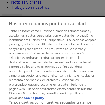
Noticias y prensa
Trabaja con nosotros
Contacto
Nos preocupamos por tu privacidad
Tanto nosotros como nuestros
1014
socios almacenamos y
accedemos a datos personales, como datos de navegación o
Contacto comercial y de marketing
identificadores únicos, en tu dispositivo. Si seleccionas Aceptar
Tienda mal colocada en el mapa
y navegar, estarás permitiendo que las tecnologías de rastreo
Notificar un folleto
apoyen los propósitos que se muestran en «nosotros y
¿Encontraste un problema en la web o en la
nuestros socios tratamos datos para proporcionar». Si
aplicación?
seleccionas Rechazar o retiras tu consentimiento, los
deshabilitarás. Si se deshabilitan los rastreadores, parte del
contenido y los anuncios que ves podrían dejar de ser
Índices
relevantes para ti. Puedes volver a acceder a este menú para
cambiar tus opciones o retirar el consentimiento en cualquier
momento haciendo clic en el enlace «Gestionar las
preferencias» que aparece en el en la parte inferior de la
Marcas
página web. Tus opciones tendrán efecto dentro de nuestro
Marcas locales
Sitio web. Para saber más, consulta nuestra política de
privacidad.
Negocios
Cookie policy
Tanto nosotros como nuestros asociados tratamos
Negocios cercanos