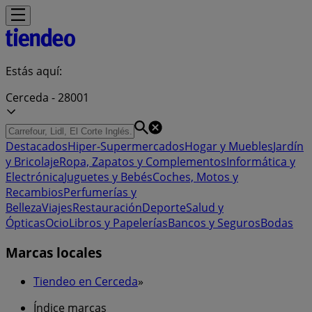
Estás aquí:
Cerceda - 28001
Destacados
Hiper-Supermercados
Hogar y Muebles
Jardín
y Bricolaje
Ropa, Zapatos y Complementos
Informática y
Electrónica
Juguetes y Bebés
Coches, Motos y
Recambios
Perfumerías y
Belleza
Viajes
Restauración
Deporte
Salud y
Ópticas
Ocio
Libros y Papelerías
Bancos y Seguros
Bodas
Marcas locales
Tiendeo en Cerceda
»
Índice marcas