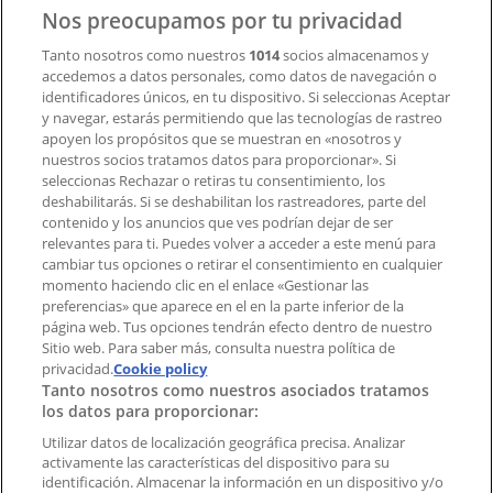
Contacto
Nos preocupamos por tu privacidad
Tanto nosotros como nuestros
1014
socios almacenamos y
accedemos a datos personales, como datos de navegación o
Contacto comercial y de marketing
identificadores únicos, en tu dispositivo. Si seleccionas Aceptar
Tienda mal colocada en el mapa
y navegar, estarás permitiendo que las tecnologías de rastreo
Notificar un folleto
apoyen los propósitos que se muestran en «nosotros y
¿Encontraste un problema en la web o en la
nuestros socios tratamos datos para proporcionar». Si
aplicación?
seleccionas Rechazar o retiras tu consentimiento, los
deshabilitarás. Si se deshabilitan los rastreadores, parte del
contenido y los anuncios que ves podrían dejar de ser
Índices
relevantes para ti. Puedes volver a acceder a este menú para
cambiar tus opciones o retirar el consentimiento en cualquier
momento haciendo clic en el enlace «Gestionar las
preferencias» que aparece en el en la parte inferior de la
Marcas
página web. Tus opciones tendrán efecto dentro de nuestro
Marcas locales
Sitio web. Para saber más, consulta nuestra política de
Negocios
privacidad.
Cookie policy
Tanto nosotros como nuestros asociados tratamos
Negocios cercanos
los datos para proporcionar:
Productos
Productos locales
Utilizar datos de localización geográfica precisa. Analizar
activamente las características del dispositivo para su
Ciudades
identificación. Almacenar la información en un dispositivo y/o