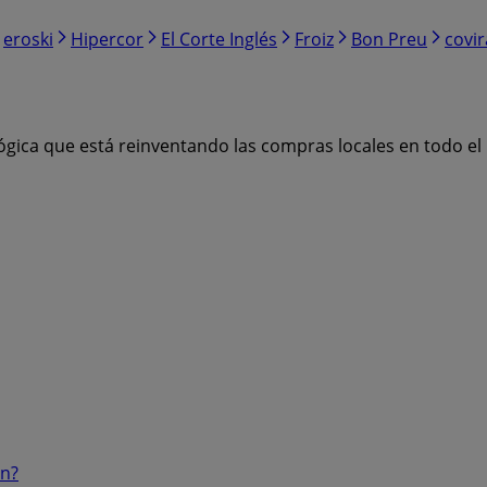
eroski
Hipercor
El Corte Inglés
Froiz
Bon Preu
covi
ógica que está reinventando las compras locales en todo e
ón?