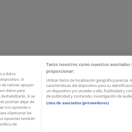
Tanto nosotros como nuestros asociados 
proporcionar:
 a datos
ispositivo. Si
Utilizar datos de localización geográfica precisa. 
as de rastreo apoyen
características del dispositivo para su identifica
mos datos para
un dispositivo y/o acceder a ella. Publicidad y c
deshabilitarás. Si se
de publicidad y contenido, investigación de audien
ves podrían dejar de
Lista de asociados (proveedores)
iar tus opciones o
lace «Gestionar las
 Palau de Mar – 08039 Barcelona, Spain
 Tus opciones tendrán
olítica de