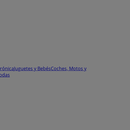
trónica
Juguetes y Bebés
Coches, Motos y
odas