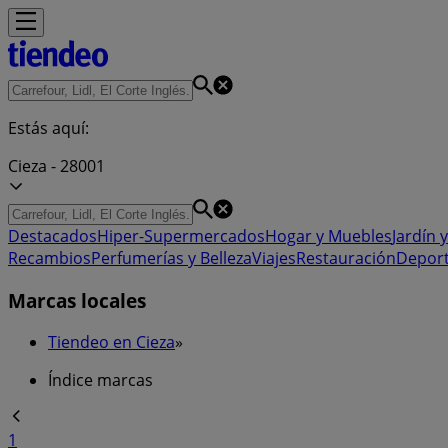
Estás aquí:
Cieza - 28001
Destacados
Hiper-Supermercados
Hogar y Muebles
Jardín y
Recambios
Perfumerías y Belleza
Viajes
Restauración
Depor
Marcas locales
Tiendeo en Cieza
»
Índice marcas
1