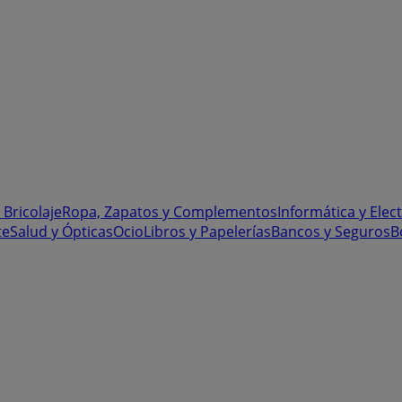
 Bricolaje
Ropa, Zapatos y Complementos
Informática y Elec
te
Salud y Ópticas
Ocio
Libros y Papelerías
Bancos y Seguros
B