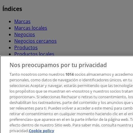
Índices
Marcas
Marcas locales
Negocios
Negocios cercanos
Productos
Productos locales
Ciudades
Nos preocupamos por tu privacidad
Descargar la APP Tiendeo
Tanto nosotros como nuestros
1014
socios almacenamos y accedemos
personales, como datos de navegación o identificadores únicos, en tu d
seleccionas Aceptar y navegar, estarás permitiendo que las tecnologí
los propósitos que se muestran en «nosotros y nuestros socios trata
proporcionar». Si seleccionas Rechazar o retiras tu consentimiento, los 
deshabilitan los rastreadores, parte del contenido y los anuncios que 
ser relevantes para ti. Puedes volver a acceder a este menú para camb
retirar el consentimiento en cualquier momento haciendo clic en el en
Copyright © Tiendeo ® 2026 · Shopfully Marketing S.L.U. –
preferencias» que aparece en el en la parte inferior de la página web.
efecto dentro de nuestro Sitio web. Para saber más, consulta nuestra p
Términos y condiciones
Política de privacidad
privacidad.
Cookie policy