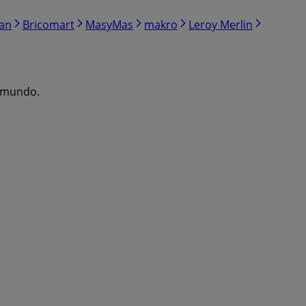
ran
Bricomart
MasyMas
makro
Leroy Merlin
l mundo.