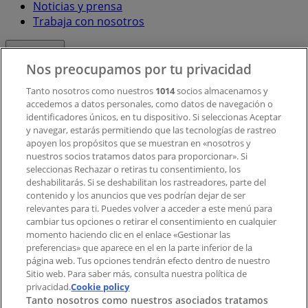
Noticias y prensa
Trabaja con nosotros
Contacto
Nos preocupamos por tu privacidad
Tanto nosotros como nuestros
1014
socios almacenamos y
accedemos a datos personales, como datos de navegación o
Contacto comercial y de marketing
identificadores únicos, en tu dispositivo. Si seleccionas Aceptar
Tienda mal colocada en el mapa
y navegar, estarás permitiendo que las tecnologías de rastreo
Notificar un folleto
apoyen los propósitos que se muestran en «nosotros y
¿Encontraste un problema en la web o en la
nuestros socios tratamos datos para proporcionar». Si
aplicación?
seleccionas Rechazar o retiras tu consentimiento, los
deshabilitarás. Si se deshabilitan los rastreadores, parte del
contenido y los anuncios que ves podrían dejar de ser
Índices
relevantes para ti. Puedes volver a acceder a este menú para
cambiar tus opciones o retirar el consentimiento en cualquier
momento haciendo clic en el enlace «Gestionar las
preferencias» que aparece en el en la parte inferior de la
Marcas
página web. Tus opciones tendrán efecto dentro de nuestro
Marcas locales
Sitio web. Para saber más, consulta nuestra política de
privacidad.
Negocios
Cookie policy
Tanto nosotros como nuestros asociados tratamos
Negocios cercanos