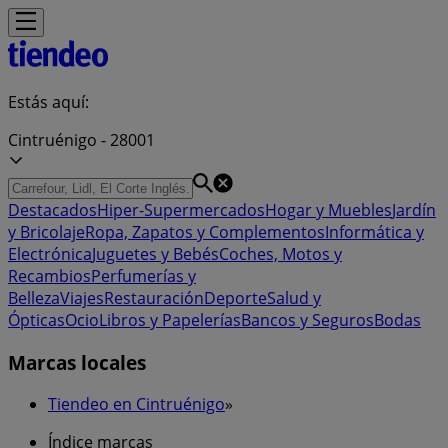
Estás aquí:
Cintruénigo - 28001
Destacados
Hiper-Supermercados
Hogar y Muebles
Jardín
y Bricolaje
Ropa, Zapatos y Complementos
Informática y
Electrónica
Juguetes y Bebés
Coches, Motos y
Recambios
Perfumerías y
Belleza
Viajes
Restauración
Deporte
Salud y
Ópticas
Ocio
Libros y Papelerías
Bancos y Seguros
Bodas
Marcas locales
Tiendeo en Cintruénigo
»
Índice marcas