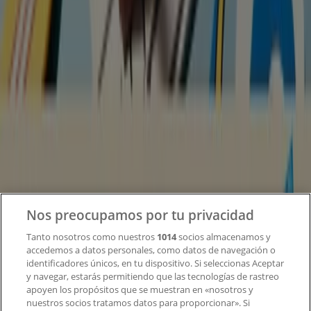
Tiendeo forma parte de Shopfully, la empresa
tecnológica que está reinventando las compras locales
en todo el mundo.
Tiendeo
¿Qué hacemos?
Soluciones para empresas
Noticias y prensa
Trabaja con nosotros
Nos preocupamos por tu privacidad
Contacto
Tanto nosotros como nuestros
1014
socios almacenamos y
accedemos a datos personales, como datos de navegación o
identificadores únicos, en tu dispositivo. Si seleccionas Aceptar
y navegar, estarás permitiendo que las tecnologías de rastreo
Contacto comercial y de marketing
apoyen los propósitos que se muestran en «nosotros y
Tienda mal colocada en el mapa
nuestros socios tratamos datos para proporcionar». Si