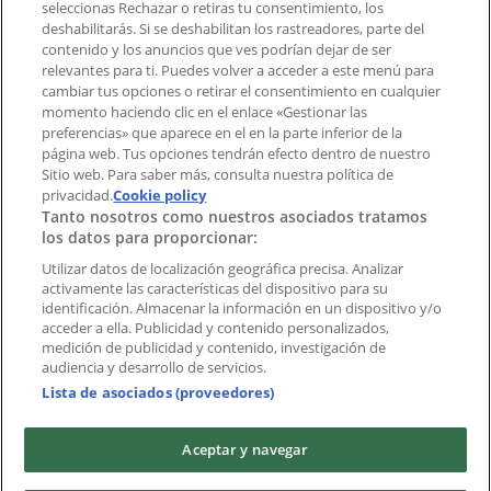
Notificar un folleto
seleccionas Rechazar o retiras tu consentimiento, los
deshabilitarás. Si se deshabilitan los rastreadores, parte del
¿Encontraste un problema en la web o en la
contenido y los anuncios que ves podrían dejar de ser
aplicación?
relevantes para ti. Puedes volver a acceder a este menú para
cambiar tus opciones o retirar el consentimiento en cualquier
momento haciendo clic en el enlace «Gestionar las
Índices
preferencias» que aparece en el en la parte inferior de la
página web. Tus opciones tendrán efecto dentro de nuestro
Sitio web. Para saber más, consulta nuestra política de
Marcas
privacidad.
Cookie policy
Tanto nosotros como nuestros asociados tratamos
Negocios
los datos para proporcionar:
Negocios cercanos
Productos
Utilizar datos de localización geográfica precisa. Analizar
activamente las características del dispositivo para su
Ciudades
identificación. Almacenar la información en un dispositivo y/o
acceder a ella. Publicidad y contenido personalizados,
Descargar la APP Tiendeo
medición de publicidad y contenido, investigación de
audiencia y desarrollo de servicios.
Lista de asociados (proveedores)
Aceptar y navegar