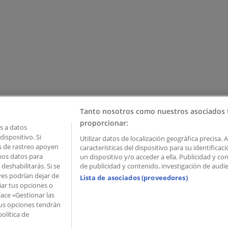
Tanto nosotros como nuestros asociados 
proporcionar:
 a datos
ispositivo. Si
Utilizar datos de localización geográfica precisa. 
as de rastreo apoyen
características del dispositivo para su identifica
mos datos para
un dispositivo y/o acceder a ella. Publicidad y c
deshabilitarás. Si se
de publicidad y contenido, investigación de audien
ves podrían dejar de
Lista de asociados (proveedores)
iar tus opciones o
lace «Gestionar las
 Palau de Mar – 08039 Barcelona, Spain
 Tus opciones tendrán
olítica de