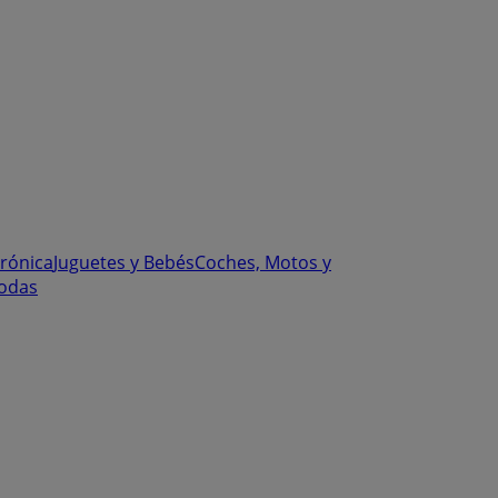
trónica
Juguetes y Bebés
Coches, Motos y
odas