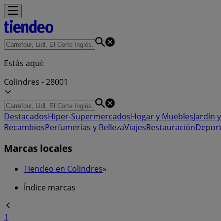
Estás aquí:
Colindres - 28001
Destacados
Hiper-Supermercados
Hogar y Muebles
Jardín y
Recambios
Perfumerías y Belleza
Viajes
Restauración
Depor
Marcas locales
Tiendeo en Colindres
»
Índice marcas
1