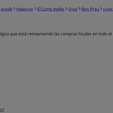
eroski
Hipercor
El Corte Inglés
Froiz
Bon Preu
covi
ógica que está reinventando las compras locales en todo e
ón?