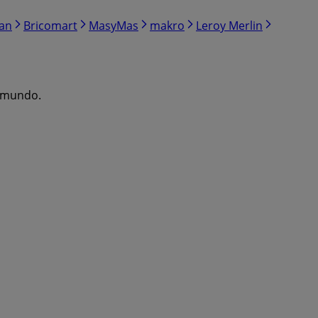
ran
Bricomart
MasyMas
makro
Leroy Merlin
l mundo.