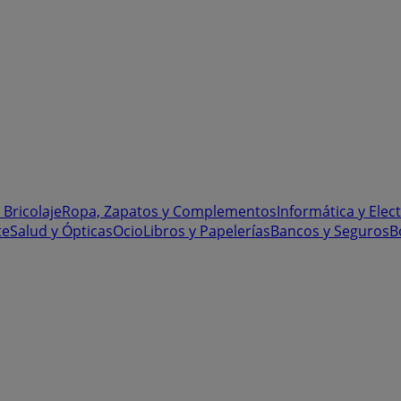
 Bricolaje
Ropa, Zapatos y Complementos
Informática y Elec
te
Salud y Ópticas
Ocio
Libros y Papelerías
Bancos y Seguros
B