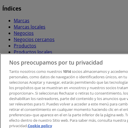
Índices
Marcas
Marcas locales
Negocios
Negocios cercanos
Productos
Productos locales
Ciudades
Nos preocupamos por tu privacidad
Descargar la APP Tiendeo
Tanto nosotros como nuestros
1014
socios almacenamos y accedemos
personales, como datos de navegación o identificadores únicos, en tu d
seleccionas Aceptar y navegar, estarás permitiendo que las tecnologí
los propósitos que se muestran en «nosotros y nuestros socios trata
proporcionar». Si seleccionas Rechazar o retiras tu consentimiento, los 
deshabilitan los rastreadores, parte del contenido y los anuncios que 
ser relevantes para ti. Puedes volver a acceder a este menú para camb
retirar el consentimiento en cualquier momento haciendo clic en el en
Copyright © Tiendeo ® 2026 · Shopfully Marketing S.L.U. –
preferencias» que aparece en el en la parte inferior de la página web.
efecto dentro de nuestro Sitio web. Para saber más, consulta nuestra p
Términos y condiciones
Política de privacidad
privacidad.
Cookie policy