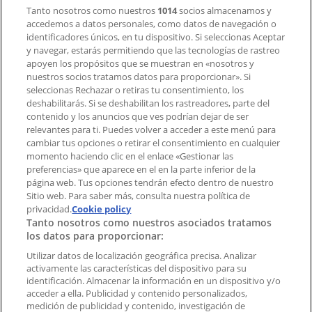
Contacto
Tanto nosotros como nuestros
1014
socios almacenamos y
accedemos a datos personales, como datos de navegación o
identificadores únicos, en tu dispositivo. Si seleccionas Aceptar
y navegar, estarás permitiendo que las tecnologías de rastreo
Contacto comercial y de marketing
apoyen los propósitos que se muestran en «nosotros y
Tienda mal colocada en el mapa
nuestros socios tratamos datos para proporcionar». Si
Notificar un folleto
seleccionas Rechazar o retiras tu consentimiento, los
deshabilitarás. Si se deshabilitan los rastreadores, parte del
¿Encontraste un problema en la web o en la
contenido y los anuncios que ves podrían dejar de ser
aplicación?
relevantes para ti. Puedes volver a acceder a este menú para
cambiar tus opciones o retirar el consentimiento en cualquier
momento haciendo clic en el enlace «Gestionar las
Índices
preferencias» que aparece en el en la parte inferior de la
página web. Tus opciones tendrán efecto dentro de nuestro
Sitio web. Para saber más, consulta nuestra política de
Marcas
privacidad.
Cookie policy
Tanto nosotros como nuestros asociados tratamos
Negocios
los datos para proporcionar:
Negocios cercanos
Productos
Utilizar datos de localización geográfica precisa. Analizar
activamente las características del dispositivo para su
Ciudades
identificación. Almacenar la información en un dispositivo y/o
acceder a ella. Publicidad y contenido personalizados,
Descargar la APP Tiendeo
medición de publicidad y contenido, investigación de