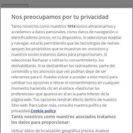
Contacto
Nos preocupamos por tu privacidad
Tanto nosotros como nuestros
1014
socios almacenamos y
accedemos a datos personales, como datos de navegación o
Contacto comercial y de marketing
identificadores únicos, en tu dispositivo. Si seleccionas Aceptar
Tienda mal colocada en el mapa
y navegar, estarás permitiendo que las tecnologías de rastreo
Notificar un folleto
apoyen los propósitos que se muestran en «nosotros y
¿Encontraste un problema en la web o en la
nuestros socios tratamos datos para proporcionar». Si
aplicación?
seleccionas Rechazar o retiras tu consentimiento, los
deshabilitarás. Si se deshabilitan los rastreadores, parte del
contenido y los anuncios que ves podrían dejar de ser
Índices
relevantes para ti. Puedes volver a acceder a este menú para
cambiar tus opciones o retirar el consentimiento en cualquier
momento haciendo clic en el enlace «Gestionar las
preferencias» que aparece en el en la parte inferior de la
Marcas
página web. Tus opciones tendrán efecto dentro de nuestro
Marcas locales
Sitio web. Para saber más, consulta nuestra política de
privacidad.
Negocios
Cookie policy
Tanto nosotros como nuestros asociados tratamos
Negocios cercanos
los datos para proporcionar:
Productos
Productos locales
Utilizar datos de localización geográfica precisa. Analizar