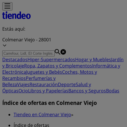
Estás aquí:
Colmenar Viejo - 28001
Destacados
Hiper-Supermercados
Hogar y Muebles
Jardín
y Bricolaje
Ropa, Zapatos y Complementos
Informática y
Electrónica
Juguetes y Bebés
Coches, Motos y
Recambios
Perfumerías y
Belleza
Viajes
Restauración
Deporte
Salud y
Ópticas
Ocio
Libros y Papelerías
Bancos y Seguros
Bodas
Índice de ofertas en Colmenar Viejo
Tiendeo en Colmenar Viejo
»
Índice de ofertas