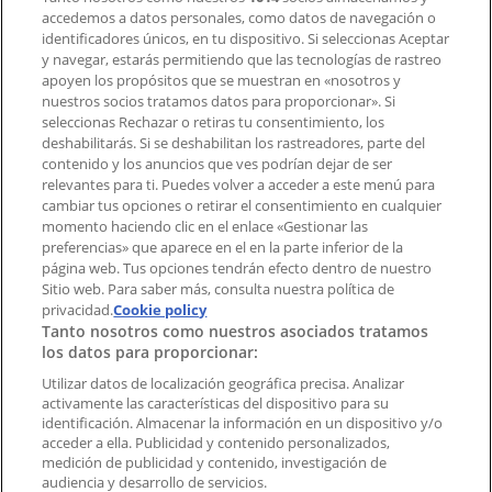
accedemos a datos personales, como datos de navegación o
Contacto comercial y de marketing
identificadores únicos, en tu dispositivo. Si seleccionas Aceptar
Tienda mal colocada en el mapa
y navegar, estarás permitiendo que las tecnologías de rastreo
Notificar un folleto
apoyen los propósitos que se muestran en «nosotros y
¿Encontraste un problema en la web o en la
nuestros socios tratamos datos para proporcionar». Si
aplicación?
seleccionas Rechazar o retiras tu consentimiento, los
deshabilitarás. Si se deshabilitan los rastreadores, parte del
contenido y los anuncios que ves podrían dejar de ser
Índices
relevantes para ti. Puedes volver a acceder a este menú para
cambiar tus opciones o retirar el consentimiento en cualquier
momento haciendo clic en el enlace «Gestionar las
preferencias» que aparece en el en la parte inferior de la
Marcas
página web. Tus opciones tendrán efecto dentro de nuestro
Marcas locales
Sitio web. Para saber más, consulta nuestra política de
Negocios
privacidad.
Cookie policy
Tanto nosotros como nuestros asociados tratamos
Negocios cercanos
los datos para proporcionar:
Productos
Productos locales
Utilizar datos de localización geográfica precisa. Analizar
activamente las características del dispositivo para su
Ciudades
identificación. Almacenar la información en un dispositivo y/o
acceder a ella. Publicidad y contenido personalizados,
Descargar la APP Tiendeo
medición de publicidad y contenido, investigación de
audiencia y desarrollo de servicios.