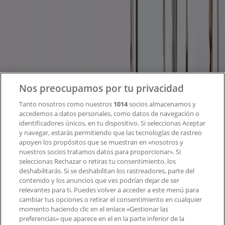
¿Qué hacemos?
Soluciones para empresas
Noticias y prensa
Trabaja con nosotros
Contacto
Nos preocupamos por tu privacidad
Tanto nosotros como nuestros
1014
socios almacenamos y
accedemos a datos personales, como datos de navegación o
Contacto comercial y de marketing
identificadores únicos, en tu dispositivo. Si seleccionas Aceptar
Tienda mal colocada en el mapa
y navegar, estarás permitiendo que las tecnologías de rastreo
Notificar un folleto
apoyen los propósitos que se muestran en «nosotros y
¿Encontraste un problema en la web o en la
nuestros socios tratamos datos para proporcionar». Si
aplicación?
seleccionas Rechazar o retiras tu consentimiento, los
deshabilitarás. Si se deshabilitan los rastreadores, parte del
contenido y los anuncios que ves podrían dejar de ser
Índices
relevantes para ti. Puedes volver a acceder a este menú para
cambiar tus opciones o retirar el consentimiento en cualquier
momento haciendo clic en el enlace «Gestionar las
preferencias» que aparece en el en la parte inferior de la