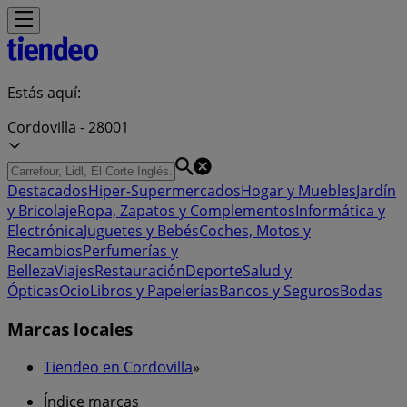
Estás aquí:
Cordovilla - 28001
Destacados
Hiper-Supermercados
Hogar y Muebles
Jardín
y Bricolaje
Ropa, Zapatos y Complementos
Informática y
Electrónica
Juguetes y Bebés
Coches, Motos y
Recambios
Perfumerías y
Belleza
Viajes
Restauración
Deporte
Salud y
Ópticas
Ocio
Libros y Papelerías
Bancos y Seguros
Bodas
Marcas locales
Tiendeo en Cordovilla
»
Índice marcas