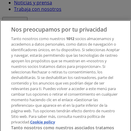
Noticias y prensa
Trabaja con nosotros
Contacto
Nos preocupamos por tu privacidad
Tanto nosotros como nuestros
1012
socios almacenamos y
accedemos a datos personales, como datos de navegación o
Contacto comercial y de marketing
identificadores únicos, en tu dispositivo. Si seleccionas Aceptar
Tienda mal colocada en el mapa
y navegar, estarás permitiendo que las tecnologías de rastreo
Notificar un folleto
apoyen los propósitos que se muestran en «nosotros y
¿Encontraste un problema en la web o en la
nuestros socios tratamos datos para proporcionar». Si
aplicación?
seleccionas Rechazar o retiras tu consentimiento, los
deshabilitarás. Si se deshabilitan los rastreadores, parte del
contenido y los anuncios que ves podrían dejar de ser
Índices
relevantes para ti. Puedes volver a acceder a este menú para
cambiar tus opciones o retirar el consentimiento en cualquier
momento haciendo clic en el enlace «Gestionar las
preferencias» que aparece en el en la parte inferior de la
Marcas
página web. Tus opciones tendrán efecto dentro de nuestro
Marcas locales
Sitio web. Para saber más, consulta nuestra política de
privacidad.
Negocios
Cookie policy
Tanto nosotros como nuestros asociados tratamos
Negocios cercanos