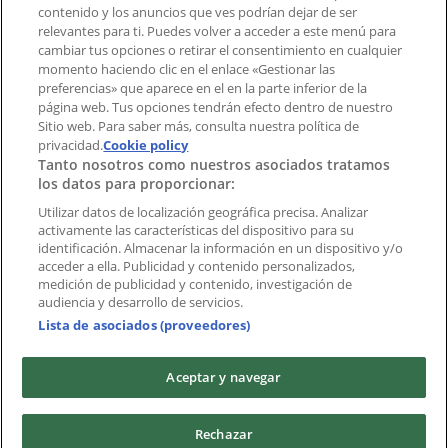
contenido y los anuncios que ves podrían dejar de ser
Índices
relevantes para ti. Puedes volver a acceder a este menú para
cambiar tus opciones o retirar el consentimiento en cualquier
momento haciendo clic en el enlace «Gestionar las
preferencias» que aparece en el en la parte inferior de la
Marcas
página web. Tus opciones tendrán efecto dentro de nuestro
Marcas locales
Sitio web. Para saber más, consulta nuestra política de
Negocios
privacidad.
Cookie policy
Tanto nosotros como nuestros asociados tratamos
Negocios cercanos
los datos para proporcionar:
Productos
Productos locales
Utilizar datos de localización geográfica precisa. Analizar
activamente las características del dispositivo para su
Ciudades
identificación. Almacenar la información en un dispositivo y/o
acceder a ella. Publicidad y contenido personalizados,
Descargar la APP Tiendeo
medición de publicidad y contenido, investigación de
audiencia y desarrollo de servicios.
Lista de asociados (proveedores)
Aceptar y navegar
Copyright © Tiendeo ® 2026 · Shopfully Marketing S.L.U. –
Rechazar
Palau de Mar – 08039 Barcelona, Spain