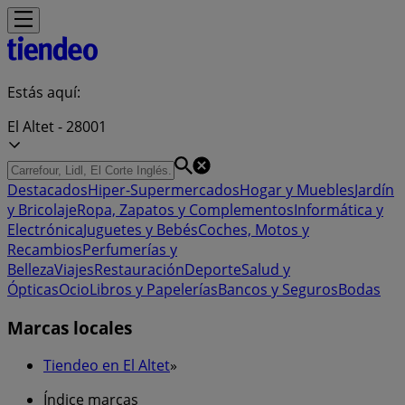
Estás aquí:
El Altet - 28001
Destacados
Hiper-Supermercados
Hogar y Muebles
Jardín
y Bricolaje
Ropa, Zapatos y Complementos
Informática y
Electrónica
Juguetes y Bebés
Coches, Motos y
Recambios
Perfumerías y
Belleza
Viajes
Restauración
Deporte
Salud y
Ópticas
Ocio
Libros y Papelerías
Bancos y Seguros
Bodas
Marcas locales
Tiendeo en El Altet
»
Índice marcas