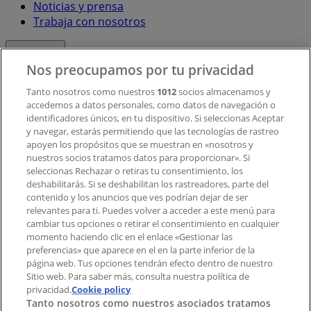
Noticias y prensa
Trabaja con nosotros
Contacto
Nos preocupamos por tu privacidad
Tanto nosotros como nuestros
1012
socios almacenamos y
accedemos a datos personales, como datos de navegación o
Contacto comercial y de marketing
identificadores únicos, en tu dispositivo. Si seleccionas Aceptar
Tienda mal colocada en el mapa
y navegar, estarás permitiendo que las tecnologías de rastreo
Notificar un folleto
apoyen los propósitos que se muestran en «nosotros y
¿Encontraste un problema en la web o en la
nuestros socios tratamos datos para proporcionar». Si
aplicación?
seleccionas Rechazar o retiras tu consentimiento, los
deshabilitarás. Si se deshabilitan los rastreadores, parte del
contenido y los anuncios que ves podrían dejar de ser
Índices
relevantes para ti. Puedes volver a acceder a este menú para
cambiar tus opciones o retirar el consentimiento en cualquier
momento haciendo clic en el enlace «Gestionar las
preferencias» que aparece en el en la parte inferior de la
Marcas
página web. Tus opciones tendrán efecto dentro de nuestro
Marcas locales
Sitio web. Para saber más, consulta nuestra política de
privacidad.
Negocios
Cookie policy
Tanto nosotros como nuestros asociados tratamos
Negocios cercanos