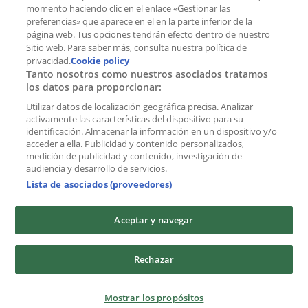
momento haciendo clic en el enlace «Gestionar las
preferencias» que aparece en el en la parte inferior de la
Marcas
página web. Tus opciones tendrán efecto dentro de nuestro
Marcas locales
Sitio web. Para saber más, consulta nuestra política de
Negocios
privacidad.
Cookie policy
Tanto nosotros como nuestros asociados tratamos
Negocios cercanos
los datos para proporcionar:
Productos
Productos locales
Utilizar datos de localización geográfica precisa. Analizar
activamente las características del dispositivo para su
Ciudades
identificación. Almacenar la información en un dispositivo y/o
acceder a ella. Publicidad y contenido personalizados,
Descargar la APP Tiendeo
medición de publicidad y contenido, investigación de
audiencia y desarrollo de servicios.
Lista de asociados (proveedores)
Aceptar y navegar
Copyright © Tiendeo ® 2026 · Shopfully Marketing S.L.U. –
Rechazar
Palau de Mar – 08039 Barcelona, Spain
Términos y condiciones
Política de privacidad
Mostrar los propósitos