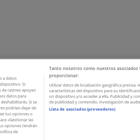
Tanto nosotros como nuestros asociados 
proporcionar:
 a datos
ispositivo. Si
Utilizar datos de localización geográfica precisa. 
as de rastreo apoyen
características del dispositivo para su identifica
mos datos para
un dispositivo y/o acceder a ella. Publicidad y c
deshabilitarás. Si se
de publicidad y contenido, investigación de audien
ves podrían dejar de
Lista de asociados (proveedores)
iar tus opciones o
lace «Gestionar las
 Palau de Mar – 08039 Barcelona, Spain
 Tus opciones tendrán
olítica de