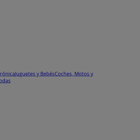
trónica
Juguetes y Bebés
Coches, Motos y
odas