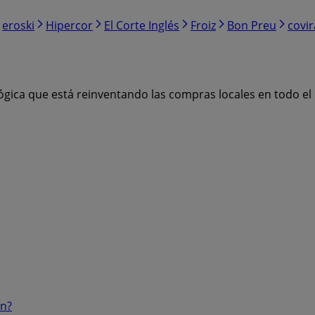
eroski
Hipercor
El Corte Inglés
Froiz
Bon Preu
covi
ógica que está reinventando las compras locales en todo e
ón?