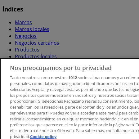
Índices
Marcas
Marcas locales
Negocios
Negocios cercanos
Productos
Productos locales
Ciudades
Nos preocupamos por tu privacidad
Descargar la APP Tiendeo
Tanto nosotros como nuestros
1012
socios almacenamos y accedemos
personales, como datos de navegación o identificadores únicos, en tu d
seleccionas Aceptar y navegar, estarás permitiendo que las tecnologí
los propósitos que se muestran en «nosotros y nuestros socios trata
proporcionar». Si seleccionas Rechazar o retiras tu consentimiento, los 
deshabilitan los rastreadores, parte del contenido y los anuncios que 
ser relevantes para ti. Puedes volver a acceder a este menú para camb
retirar el consentimiento en cualquier momento haciendo clic en el en
Copyright © Tiendeo ® 2026 · Shopfully Marketing S.L.U. –
preferencias» que aparece en el en la parte inferior de la página web.
efecto dentro de nuestro Sitio web. Para saber más, consulta nuestra p
Términos y condiciones
Política de privacidad
privacidad.
Cookie policy