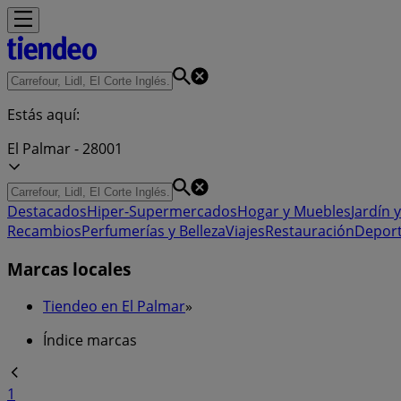
Estás aquí:
El Palmar - 28001
Destacados
Hiper-Supermercados
Hogar y Muebles
Jardín y
Recambios
Perfumerías y Belleza
Viajes
Restauración
Depor
Marcas locales
Tiendeo en El Palmar
»
Índice marcas
1