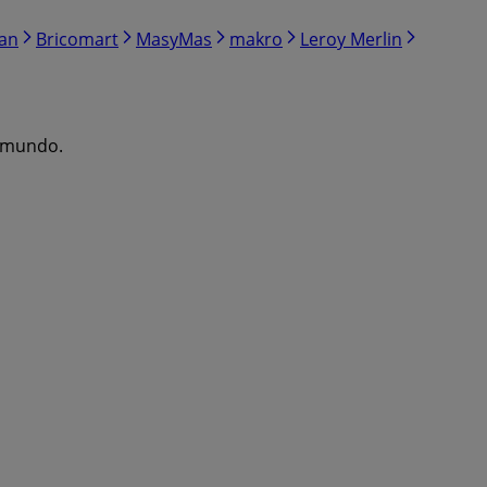
ran
Bricomart
MasyMas
makro
Leroy Merlin
l mundo.