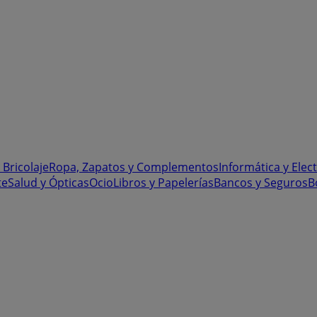
 Bricolaje
Ropa, Zapatos y Complementos
Informática y Elec
te
Salud y Ópticas
Ocio
Libros y Papelerías
Bancos y Seguros
B