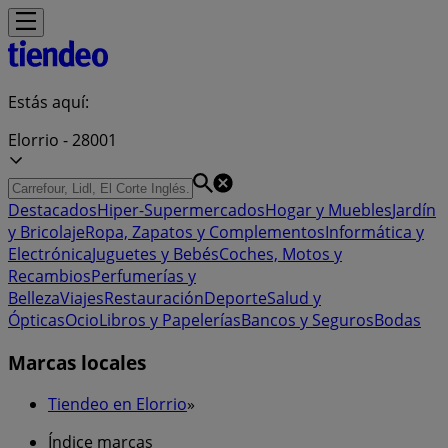
Estás aquí:
Elorrio - 28001
Destacados
Hiper-Supermercados
Hogar y Muebles
Jardín
y Bricolaje
Ropa, Zapatos y Complementos
Informática y
Electrónica
Juguetes y Bebés
Coches, Motos y
Recambios
Perfumerías y
Belleza
Viajes
Restauración
Deporte
Salud y
Ópticas
Ocio
Libros y Papelerías
Bancos y Seguros
Bodas
Marcas locales
Tiendeo en Elorrio
»
Índice marcas