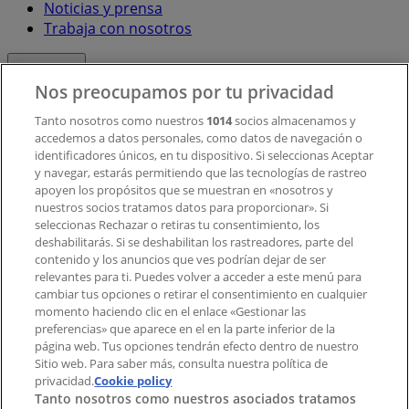
Noticias y prensa
Trabaja con nosotros
Contacto
Nos preocupamos por tu privacidad
Tanto nosotros como nuestros
1014
socios almacenamos y
accedemos a datos personales, como datos de navegación o
Contacto comercial y de marketing
identificadores únicos, en tu dispositivo. Si seleccionas Aceptar
Tienda mal colocada en el mapa
y navegar, estarás permitiendo que las tecnologías de rastreo
Notificar un folleto
apoyen los propósitos que se muestran en «nosotros y
¿Encontraste un problema en la web o en la
nuestros socios tratamos datos para proporcionar». Si
aplicación?
seleccionas Rechazar o retiras tu consentimiento, los
deshabilitarás. Si se deshabilitan los rastreadores, parte del
contenido y los anuncios que ves podrían dejar de ser
Índices
relevantes para ti. Puedes volver a acceder a este menú para
cambiar tus opciones o retirar el consentimiento en cualquier
momento haciendo clic en el enlace «Gestionar las
preferencias» que aparece en el en la parte inferior de la
Marcas
página web. Tus opciones tendrán efecto dentro de nuestro
Marcas locales
Sitio web. Para saber más, consulta nuestra política de
privacidad.
Negocios
Cookie policy
Tanto nosotros como nuestros asociados tratamos
Negocios cercanos