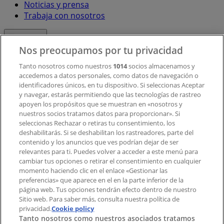
Noticias y prensa
Trabaja con nosotros
Contacto
Nos preocupamos por tu privacidad
Tanto nosotros como nuestros
1014
socios almacenamos y
accedemos a datos personales, como datos de navegación o
Contacto comercial y de marketing
identificadores únicos, en tu dispositivo. Si seleccionas Aceptar
Tienda mal colocada en el mapa
y navegar, estarás permitiendo que las tecnologías de rastreo
Notificar un folleto
apoyen los propósitos que se muestran en «nosotros y
¿Encontraste un problema en la web o en la
nuestros socios tratamos datos para proporcionar». Si
aplicación?
seleccionas Rechazar o retiras tu consentimiento, los
deshabilitarás. Si se deshabilitan los rastreadores, parte del
contenido y los anuncios que ves podrían dejar de ser
Índices
relevantes para ti. Puedes volver a acceder a este menú para
cambiar tus opciones o retirar el consentimiento en cualquier
momento haciendo clic en el enlace «Gestionar las
preferencias» que aparece en el en la parte inferior de la
Marcas
página web. Tus opciones tendrán efecto dentro de nuestro
Marcas locales
Sitio web. Para saber más, consulta nuestra política de
privacidad.
Negocios
Cookie policy
Tanto nosotros como nuestros asociados tratamos
Negocios cercanos