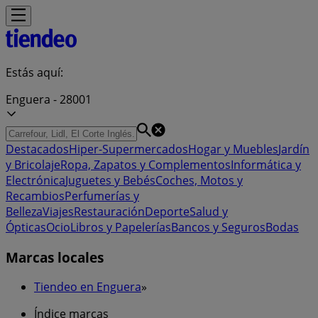
Estás aquí:
Enguera - 28001
Destacados
Hiper-Supermercados
Hogar y Muebles
Jardín
y Bricolaje
Ropa, Zapatos y Complementos
Informática y
Electrónica
Juguetes y Bebés
Coches, Motos y
Recambios
Perfumerías y
Belleza
Viajes
Restauración
Deporte
Salud y
Ópticas
Ocio
Libros y Papelerías
Bancos y Seguros
Bodas
Marcas locales
Tiendeo en Enguera
»
Índice marcas