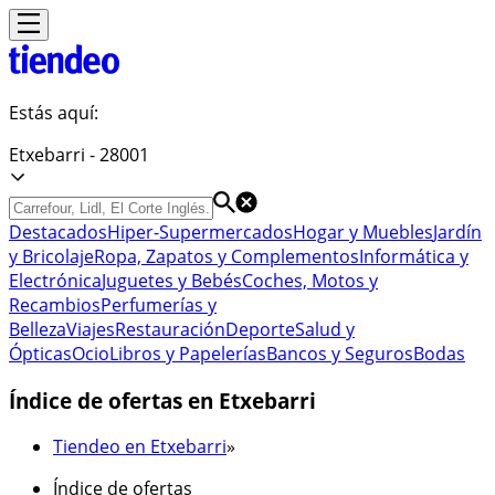
Estás aquí:
Etxebarri - 28001
Destacados
Hiper-Supermercados
Hogar y Muebles
Jardín
y Bricolaje
Ropa, Zapatos y Complementos
Informática y
Electrónica
Juguetes y Bebés
Coches, Motos y
Recambios
Perfumerías y
Belleza
Viajes
Restauración
Deporte
Salud y
Ópticas
Ocio
Libros y Papelerías
Bancos y Seguros
Bodas
Índice de ofertas en Etxebarri
Tiendeo en Etxebarri
»
Índice de ofertas