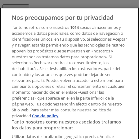
Contacto
Nos preocupamos por tu privacidad
Tanto nosotros como nuestros
1014
socios almacenamos y
accedemos a datos personales, como datos de navegación o
Contacto comercial y de marketing
identificadores únicos, en tu dispositivo. Si seleccionas Aceptar
Tienda mal colocada en el mapa
y navegar, estarás permitiendo que las tecnologías de rastreo
Notificar un folleto
apoyen los propósitos que se muestran en «nosotros y
¿Encontraste un problema en la web o en la
nuestros socios tratamos datos para proporcionar». Si
aplicación?
seleccionas Rechazar o retiras tu consentimiento, los
deshabilitarás. Si se deshabilitan los rastreadores, parte del
contenido y los anuncios que ves podrían dejar de ser
Índices
relevantes para ti. Puedes volver a acceder a este menú para
cambiar tus opciones o retirar el consentimiento en cualquier
momento haciendo clic en el enlace «Gestionar las
preferencias» que aparece en el en la parte inferior de la
Marcas
página web. Tus opciones tendrán efecto dentro de nuestro
Marcas locales
Sitio web. Para saber más, consulta nuestra política de
privacidad.
Negocios
Cookie policy
Tanto nosotros como nuestros asociados tratamos
Negocios cercanos
los datos para proporcionar:
Productos
Productos locales
Utilizar datos de localización geográfica precisa. Analizar