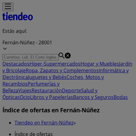
Estás aquí:
Fernán-Núñez - 28001
Destacados
Hiper-Supermercados
Hogar y Muebles
Jardín
y Bricolaje
Ropa, Zapatos y Complementos
Informática y
Electrónica
Juguetes y Bebés
Coches, Motos y
Recambios
Perfumerías y
Belleza
Viajes
Restauración
Deporte
Salud y
Ópticas
Ocio
Libros y Papelerías
Bancos y Seguros
Bodas
Índice de ofertas en Fernán-Núñez
Tiendeo en Fernán-Núñez
»
Índice de ofertas