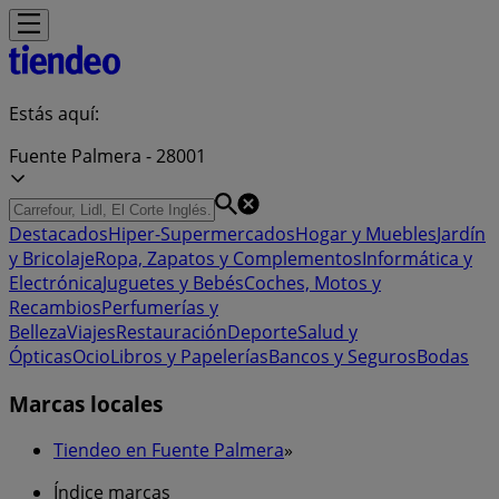
Estás aquí:
Fuente Palmera - 28001
Destacados
Hiper-Supermercados
Hogar y Muebles
Jardín
y Bricolaje
Ropa, Zapatos y Complementos
Informática y
Electrónica
Juguetes y Bebés
Coches, Motos y
Recambios
Perfumerías y
Belleza
Viajes
Restauración
Deporte
Salud y
Ópticas
Ocio
Libros y Papelerías
Bancos y Seguros
Bodas
Marcas locales
Tiendeo en Fuente Palmera
»
Índice marcas