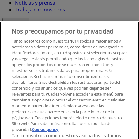
Noticias y prensa
Trabaja con nosotros
Contacto
Nos preocupamos por tu privacidad
Tanto nosotros como nuestros
1014
socios almacenamos y
accedemos a datos personales, como datos de navegación o
Contacto comercial y de marketing
identificadores únicos, en tu dispositivo. Si seleccionas Aceptar
Tienda mal colocada en el mapa
y navegar, estarás permitiendo que las tecnologías de rastreo
Notificar un folleto
apoyen los propósitos que se muestran en «nosotros y
¿Encontraste un problema en la web o en la
nuestros socios tratamos datos para proporcionar». Si
aplicación?
seleccionas Rechazar o retiras tu consentimiento, los
deshabilitarás. Si se deshabilitan los rastreadores, parte del
contenido y los anuncios que ves podrían dejar de ser
Índices
relevantes para ti. Puedes volver a acceder a este menú para
cambiar tus opciones o retirar el consentimiento en cualquier
momento haciendo clic en el enlace «Gestionar las
preferencias» que aparece en el en la parte inferior de la
Marcas
página web. Tus opciones tendrán efecto dentro de nuestro
Marcas locales
Sitio web. Para saber más, consulta nuestra política de
privacidad.
Negocios
Cookie policy
Tanto nosotros como nuestros asociados tratamos
Negocios cercanos