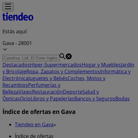
Estás aquí:
Gava - 28001
Destacados
Hiper-Supermercados
Hogar y Muebles
Jardín
y Bricolaje
Ropa, Zapatos y Complementos
Informática y
Electrónica
Juguetes y Bebés
Coches, Motos y
Recambios
Perfumerías y
Belleza
Viajes
Restauración
Deporte
Salud y
Ópticas
Ocio
Libros y Papelerías
Bancos y Seguros
Bodas
Índice de ofertas en Gava
Tiendeo en Gava
»
Índice de ofertas