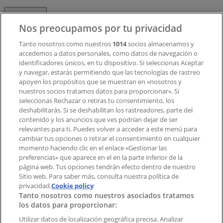
Contacto
Nos preocupamos por tu privacidad
Tanto nosotros como nuestros
1014
socios almacenamos y
accedemos a datos personales, como datos de navegación o
Contacto comercial y de marketing
identificadores únicos, en tu dispositivo. Si seleccionas Aceptar
Tienda mal colocada en el mapa
y navegar, estarás permitiendo que las tecnologías de rastreo
Notificar un folleto
apoyen los propósitos que se muestran en «nosotros y
¿Encontraste un problema en la web o en la
nuestros socios tratamos datos para proporcionar». Si
aplicación?
seleccionas Rechazar o retiras tu consentimiento, los
deshabilitarás. Si se deshabilitan los rastreadores, parte del
contenido y los anuncios que ves podrían dejar de ser
Índices
relevantes para ti. Puedes volver a acceder a este menú para
cambiar tus opciones o retirar el consentimiento en cualquier
momento haciendo clic en el enlace «Gestionar las
preferencias» que aparece en el en la parte inferior de la
Marcas
página web. Tus opciones tendrán efecto dentro de nuestro
Marcas locales
Sitio web. Para saber más, consulta nuestra política de
privacidad.
Negocios
Cookie policy
Tanto nosotros como nuestros asociados tratamos
Negocios cercanos
los datos para proporcionar:
Productos
Productos locales
Utilizar datos de localización geográfica precisa. Analizar