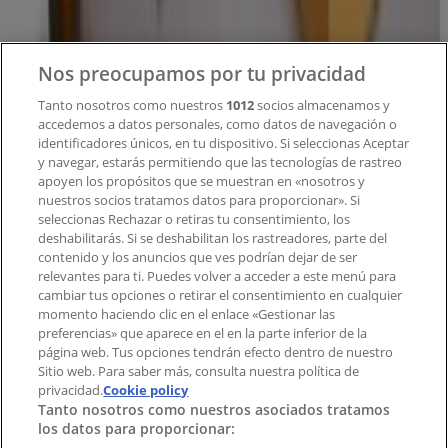
Trabaja con nosotros
Contacto
Nos preocupamos por tu privacidad
Tanto nosotros como nuestros
1012
socios almacenamos y
accedemos a datos personales, como datos de navegación o
Contacto comercial y de marketing
identificadores únicos, en tu dispositivo. Si seleccionas Aceptar
Tienda mal colocada en el mapa
y navegar, estarás permitiendo que las tecnologías de rastreo
Notificar un folleto
apoyen los propósitos que se muestran en «nosotros y
¿Encontraste un problema en la web o en la
nuestros socios tratamos datos para proporcionar». Si
aplicación?
seleccionas Rechazar o retiras tu consentimiento, los
deshabilitarás. Si se deshabilitan los rastreadores, parte del
contenido y los anuncios que ves podrían dejar de ser
Índices
relevantes para ti. Puedes volver a acceder a este menú para
cambiar tus opciones o retirar el consentimiento en cualquier
momento haciendo clic en el enlace «Gestionar las
preferencias» que aparece en el en la parte inferior de la
Marcas
página web. Tus opciones tendrán efecto dentro de nuestro
Marcas locales
Sitio web. Para saber más, consulta nuestra política de
Negocios
privacidad.
Cookie policy
Tanto nosotros como nuestros asociados tratamos
Negocios cercanos
los datos para proporcionar:
Productos