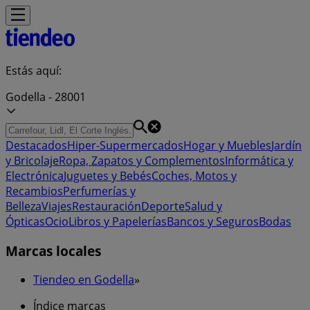
Estás aquí:
Godella - 28001
Destacados
Hiper-Supermercados
Hogar y Muebles
Jardín
y Bricolaje
Ropa, Zapatos y Complementos
Informática y
Electrónica
Juguetes y Bebés
Coches, Motos y
Recambios
Perfumerías y
Belleza
Viajes
Restauración
Deporte
Salud y
Ópticas
Ocio
Libros y Papelerías
Bancos y Seguros
Bodas
Marcas locales
Tiendeo en Godella
»
Índice marcas