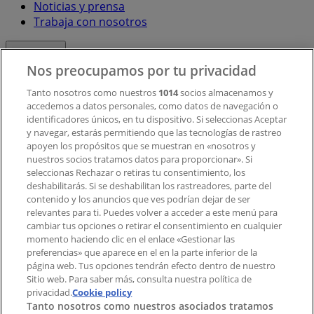
Noticias y prensa
Trabaja con nosotros
Contacto
Nos preocupamos por tu privacidad
Tanto nosotros como nuestros
1014
socios almacenamos y
accedemos a datos personales, como datos de navegación o
Contacto comercial y de marketing
identificadores únicos, en tu dispositivo. Si seleccionas Aceptar
Tienda mal colocada en el mapa
y navegar, estarás permitiendo que las tecnologías de rastreo
Notificar un folleto
apoyen los propósitos que se muestran en «nosotros y
¿Encontraste un problema en la web o en la
nuestros socios tratamos datos para proporcionar». Si
aplicación?
seleccionas Rechazar o retiras tu consentimiento, los
deshabilitarás. Si se deshabilitan los rastreadores, parte del
contenido y los anuncios que ves podrían dejar de ser
Índices
relevantes para ti. Puedes volver a acceder a este menú para
cambiar tus opciones o retirar el consentimiento en cualquier
momento haciendo clic en el enlace «Gestionar las
preferencias» que aparece en el en la parte inferior de la
Marcas
página web. Tus opciones tendrán efecto dentro de nuestro
Marcas locales
Sitio web. Para saber más, consulta nuestra política de
privacidad.
Negocios
Cookie policy
Tanto nosotros como nuestros asociados tratamos
Negocios cercanos