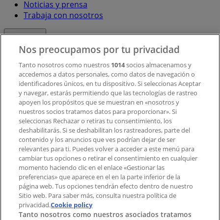
Noticias y prensa
Trabaja con nosotros
Contacto
Nos preocupamos por tu privacidad
Tanto nosotros como nuestros
1014
socios almacenamos y
accedemos a datos personales, como datos de navegación o
Contacto comercial y de marketing
identificadores únicos, en tu dispositivo. Si seleccionas Aceptar
Tienda mal colocada en el mapa
y navegar, estarás permitiendo que las tecnologías de rastreo
Notificar un folleto
apoyen los propósitos que se muestran en «nosotros y
¿Encontraste un problema en la web o en la
nuestros socios tratamos datos para proporcionar». Si
aplicación?
seleccionas Rechazar o retiras tu consentimiento, los
deshabilitarás. Si se deshabilitan los rastreadores, parte del
contenido y los anuncios que ves podrían dejar de ser
Índices
relevantes para ti. Puedes volver a acceder a este menú para
cambiar tus opciones o retirar el consentimiento en cualquier
momento haciendo clic en el enlace «Gestionar las
preferencias» que aparece en el en la parte inferior de la
Marcas
página web. Tus opciones tendrán efecto dentro de nuestro
Marcas locales
Sitio web. Para saber más, consulta nuestra política de
privacidad.
Negocios
Cookie policy
Tanto nosotros como nuestros asociados tratamos
Negocios cercanos