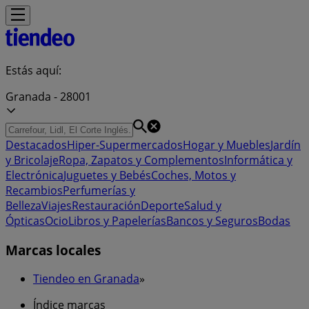
Estás aquí:
Granada - 28001
Destacados
Hiper-Supermercados
Hogar y Muebles
Jardín
y Bricolaje
Ropa, Zapatos y Complementos
Informática y
Electrónica
Juguetes y Bebés
Coches, Motos y
Recambios
Perfumerías y
Belleza
Viajes
Restauración
Deporte
Salud y
Ópticas
Ocio
Libros y Papelerías
Bancos y Seguros
Bodas
Marcas locales
Tiendeo en Granada
»
Índice marcas