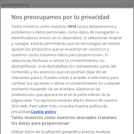
Contacto
Nos preocupamos por tu privacidad
Tanto nosotros como nuestros
1014
socios almacenamos y
accedemos a datos personales, como datos de navegación o
Contacto comercial y de marketing
identificadores únicos, en tu dispositivo. Si seleccionas Aceptar
Tienda mal colocada en el mapa
y navegar, estarás permitiendo que las tecnologías de rastreo
Notificar un folleto
apoyen los propósitos que se muestran en «nosotros y
¿Encontraste un problema en la web o en la
nuestros socios tratamos datos para proporcionar». Si
aplicación?
seleccionas Rechazar o retiras tu consentimiento, los
deshabilitarás. Si se deshabilitan los rastreadores, parte del
contenido y los anuncios que ves podrían dejar de ser
Índices
relevantes para ti. Puedes volver a acceder a este menú para
cambiar tus opciones o retirar el consentimiento en cualquier
momento haciendo clic en el enlace «Gestionar las
preferencias» que aparece en el en la parte inferior de la
Marcas
página web. Tus opciones tendrán efecto dentro de nuestro
Marcas locales
Sitio web. Para saber más, consulta nuestra política de
privacidad.
Negocios
Cookie policy
Tanto nosotros como nuestros asociados tratamos
Negocios cercanos
los datos para proporcionar:
Productos
Productos locales
Utilizar datos de localización geográfica precisa. Analizar