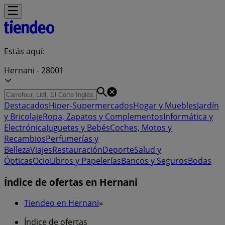
Estás aquí:
Hernani - 28001
Destacados
Hiper-Supermercados
Hogar y Muebles
Jardín
y Bricolaje
Ropa, Zapatos y Complementos
Informática y
Electrónica
Juguetes y Bebés
Coches, Motos y
Recambios
Perfumerías y
Belleza
Viajes
Restauración
Deporte
Salud y
Ópticas
Ocio
Libros y Papelerías
Bancos y Seguros
Bodas
Índice de ofertas en Hernani
Tiendeo en Hernani
»
Índice de ofertas