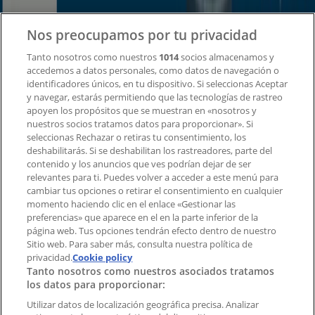
Contacto
Nos preocupamos por tu privacidad
Tanto nosotros como nuestros
1014
socios almacenamos y
accedemos a datos personales, como datos de navegación o
Contacto comercial y de marketing
identificadores únicos, en tu dispositivo. Si seleccionas Aceptar
Tienda mal colocada en el mapa
y navegar, estarás permitiendo que las tecnologías de rastreo
Notificar un folleto
apoyen los propósitos que se muestran en «nosotros y
¿Encontraste un problema en la web o en la
nuestros socios tratamos datos para proporcionar». Si
aplicación?
seleccionas Rechazar o retiras tu consentimiento, los
deshabilitarás. Si se deshabilitan los rastreadores, parte del
contenido y los anuncios que ves podrían dejar de ser
Índices
relevantes para ti. Puedes volver a acceder a este menú para
cambiar tus opciones o retirar el consentimiento en cualquier
momento haciendo clic en el enlace «Gestionar las
preferencias» que aparece en el en la parte inferior de la
Marcas
página web. Tus opciones tendrán efecto dentro de nuestro
Marcas locales
Sitio web. Para saber más, consulta nuestra política de
Negocios
privacidad.
Cookie policy
Tanto nosotros como nuestros asociados tratamos
Negocios cercanos
los datos para proporcionar:
Productos
Productos locales
Utilizar datos de localización geográfica precisa. Analizar