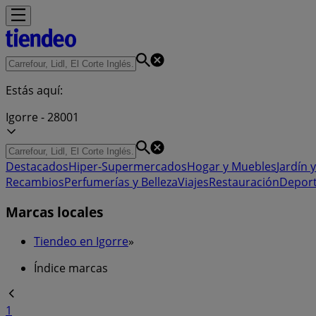
Estás aquí:
Igorre - 28001
Destacados
Hiper-Supermercados
Hogar y Muebles
Jardín y
Recambios
Perfumerías y Belleza
Viajes
Restauración
Depor
Marcas locales
Tiendeo en Igorre
»
Índice marcas
1