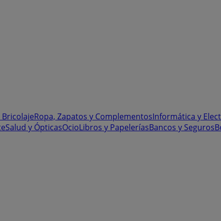
 Bricolaje
Ropa, Zapatos y Complementos
Informática y Elec
te
Salud y Ópticas
Ocio
Libros y Papelerías
Bancos y Seguros
B