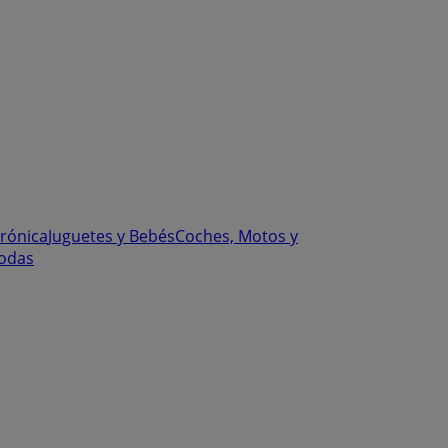
trónica
Juguetes y Bebés
Coches, Motos y
odas