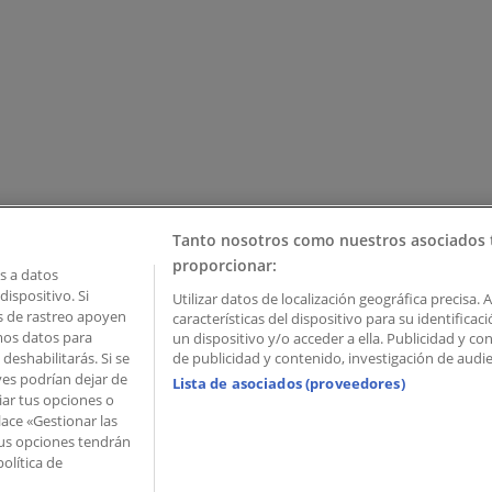
Tanto nosotros como nuestros asociados 
proporcionar:
 a datos
ispositivo. Si
Utilizar datos de localización geográfica precisa. 
as de rastreo apoyen
características del dispositivo para su identifica
mos datos para
un dispositivo y/o acceder a ella. Publicidad y c
deshabilitarás. Si se
de publicidad y contenido, investigación de audien
ves podrían dejar de
Lista de asociados (proveedores)
iar tus opciones o
lace «Gestionar las
 Palau de Mar – 08039 Barcelona, Spain
 Tus opciones tendrán
olítica de