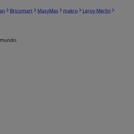
ran
Bricomart
MasyMas
makro
Leroy Merlin
l mundo.