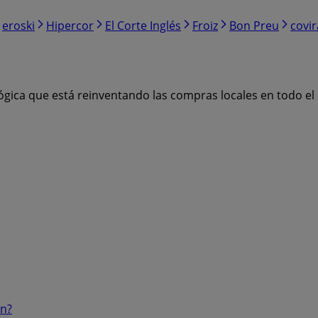
eroski
Hipercor
El Corte Inglés
Froiz
Bon Preu
covi
ógica que está reinventando las compras locales en todo e
ón?