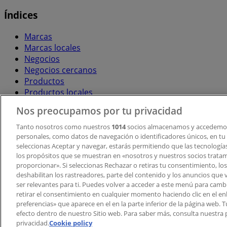
Índices
Marcas
Marcas locales
Negocios
Negocios cercanos
Productos
Productos locales
Ciudades
Nos preocupamos por tu privacidad
Descargar la APP Tiendeo
Tanto nosotros como nuestros
1014
socios almacenamos y accedemos
personales, como datos de navegación o identificadores únicos, en tu d
seleccionas Aceptar y navegar, estarás permitiendo que las tecnologí
los propósitos que se muestran en «nosotros y nuestros socios trata
proporcionar». Si seleccionas Rechazar o retiras tu consentimiento, los 
deshabilitan los rastreadores, parte del contenido y los anuncios que 
ser relevantes para ti. Puedes volver a acceder a este menú para camb
retirar el consentimiento en cualquier momento haciendo clic en el en
Copyright © Tiendeo ® 2026 · Shopfully Marketing S.L.U. –
preferencias» que aparece en el en la parte inferior de la página web.
efecto dentro de nuestro Sitio web. Para saber más, consulta nuestra p
Términos y condiciones
Política de privacidad
privacidad.
Cookie policy