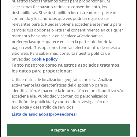
¿Encontraste un problema en la web o en la
nuestros socios tratamos datos para proporcionar». Si
aplicación?
seleccionas Rechazar o retiras tu consentimiento, los
deshabilitarás. Si se deshabilitan los rastreadores, parte del
contenido y los anuncios que ves podrían dejar de ser
Índices
relevantes para ti. Puedes volver a acceder a este menú para
cambiar tus opciones o retirar el consentimiento en cualquier
momento haciendo clic en el enlace «Gestionar las
preferencias» que aparece en el en la parte inferior de la
Marcas
página web. Tus opciones tendrán efecto dentro de nuestro
Marcas locales
Sitio web. Para saber más, consulta nuestra política de
Negocios
privacidad.
Cookie policy
Tanto nosotros como nuestros asociados tratamos
Negocios cercanos
los datos para proporcionar:
Productos
Productos locales
Utilizar datos de localización geográfica precisa. Analizar
activamente las características del dispositivo para su
Ciudades
identificación. Almacenar la información en un dispositivo y/o
acceder a ella. Publicidad y contenido personalizados,
Descargar la APP Tiendeo
medición de publicidad y contenido, investigación de
audiencia y desarrollo de servicios.
Lista de asociados (proveedores)
Aceptar y navegar