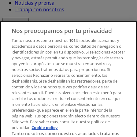
Noticias y prensa
Trabaja con nosotros
Contacto
Nos preocupamos por tu privacidad
Tanto nosotros como nuestros
1014
socios almacenamos y
accedemos a datos personales, como datos de navegación o
Contacto comercial y de marketing
identificadores únicos, en tu dispositivo. Si seleccionas Aceptar
Tienda mal colocada en el mapa
y navegar, estarás permitiendo que las tecnologías de rastreo
Notificar un folleto
apoyen los propósitos que se muestran en «nosotros y
¿Encontraste un problema en la web o en la
nuestros socios tratamos datos para proporcionar». Si
aplicación?
seleccionas Rechazar o retiras tu consentimiento, los
deshabilitarás. Si se deshabilitan los rastreadores, parte del
contenido y los anuncios que ves podrían dejar de ser
Índices
relevantes para ti. Puedes volver a acceder a este menú para
cambiar tus opciones o retirar el consentimiento en cualquier
momento haciendo clic en el enlace «Gestionar las
preferencias» que aparece en el en la parte inferior de la
Marcas
página web. Tus opciones tendrán efecto dentro de nuestro
Marcas locales
Sitio web. Para saber más, consulta nuestra política de
privacidad.
Negocios
Cookie policy
Tanto nosotros como nuestros asociados tratamos
Negocios cercanos