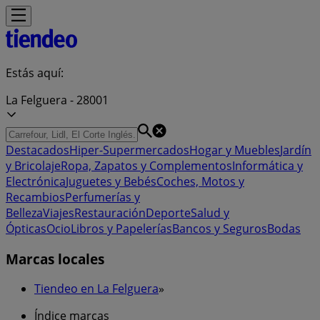
Estás aquí:
La Felguera - 28001
Destacados
Hiper-Supermercados
Hogar y Muebles
Jardín
y Bricolaje
Ropa, Zapatos y Complementos
Informática y
Electrónica
Juguetes y Bebés
Coches, Motos y
Recambios
Perfumerías y
Belleza
Viajes
Restauración
Deporte
Salud y
Ópticas
Ocio
Libros y Papelerías
Bancos y Seguros
Bodas
Marcas locales
Tiendeo en La Felguera
»
Índice marcas