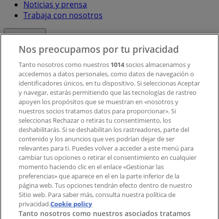
Noticias y prensa
Trabaja con nosotros
Contacto
Nos preocupamos por tu privacidad
Tanto nosotros como nuestros
1014
socios almacenamos y
accedemos a datos personales, como datos de navegación o
Contacto comercial y de marketing
identificadores únicos, en tu dispositivo. Si seleccionas Aceptar
Tienda mal colocada en el mapa
y navegar, estarás permitiendo que las tecnologías de rastreo
Notificar un folleto
apoyen los propósitos que se muestran en «nosotros y
¿Encontraste un problema en la web o en la
nuestros socios tratamos datos para proporcionar». Si
aplicación?
seleccionas Rechazar o retiras tu consentimiento, los
deshabilitarás. Si se deshabilitan los rastreadores, parte del
contenido y los anuncios que ves podrían dejar de ser
Índices
relevantes para ti. Puedes volver a acceder a este menú para
cambiar tus opciones o retirar el consentimiento en cualquier
momento haciendo clic en el enlace «Gestionar las
preferencias» que aparece en el en la parte inferior de la
Marcas
página web. Tus opciones tendrán efecto dentro de nuestro
Marcas locales
Sitio web. Para saber más, consulta nuestra política de
privacidad.
Negocios
Cookie policy
Tanto nosotros como nuestros asociados tratamos
Negocios cercanos