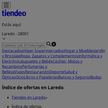
Estás aquí:
Laredo - 28001
Destacados
Hiper-Supermercados
Hogar y Muebles
Jardín
y Bricolaje
Ropa, Zapatos y Complementos
Informática y
Electrónica
Juguetes y Bebés
Coches, Motos y
Recambios
Perfumerías y
Belleza
Viajes
Restauración
Deporte
Salud y
Ópticas
Ocio
Libros y Papelerías
Bancos y Seguros
Bodas
Índice de ofertas en Laredo
Tiendeo en Laredo
»
Índice de ofertas