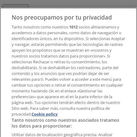
Contacto
Nos preocupamos por tu privacidad
Tanto nosotros como nuestros
1012
socios almacenamos y
accedemos a datos personales, como datos de navegación o
Contacto comercial y de marketing
identificadores únicos, en tu dispositivo. Si seleccionas Aceptar
Tienda mal colocada en el mapa
y navegar, estarás permitiendo que las tecnologías de rastreo
Notificar un folleto
apoyen los propósitos que se muestran en «nosotros y
¿Encontraste un problema en la web o en la
nuestros socios tratamos datos para proporcionar». Si
aplicación?
seleccionas Rechazar o retiras tu consentimiento, los
deshabilitarás. Si se deshabilitan los rastreadores, parte del
contenido y los anuncios que ves podrían dejar de ser
Índices
relevantes para ti. Puedes volver a acceder a este menú para
cambiar tus opciones o retirar el consentimiento en cualquier
momento haciendo clic en el enlace «Gestionar las
preferencias» que aparece en el en la parte inferior de la
Marcas
página web. Tus opciones tendrán efecto dentro de nuestro
Marcas locales
Sitio web. Para saber más, consulta nuestra política de
privacidad.
Negocios
Cookie policy
Tanto nosotros como nuestros asociados tratamos
Negocios cercanos
los datos para proporcionar:
Productos
Productos locales
Utilizar datos de localización geográfica precisa. Analizar