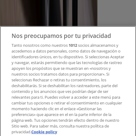
Soluciones para empresas
Noticias y prensa
Trabaja con nosotros
Contacto
Nos preocupamos por tu privacidad
Tanto nosotros como nuestros
1012
socios almacenamos y
accedemos a datos personales, como datos de navegación o
Contacto comercial y de marketing
identificadores únicos, en tu dispositivo. Si seleccionas Aceptar
Tienda mal colocada en el mapa
y navegar, estarás permitiendo que las tecnologías de rastreo
Notificar un folleto
apoyen los propósitos que se muestran en «nosotros y
¿Encontraste un problema en la web o en la
nuestros socios tratamos datos para proporcionar». Si
aplicación?
seleccionas Rechazar o retiras tu consentimiento, los
deshabilitarás. Si se deshabilitan los rastreadores, parte del
contenido y los anuncios que ves podrían dejar de ser
Índices
relevantes para ti. Puedes volver a acceder a este menú para
cambiar tus opciones o retirar el consentimiento en cualquier
momento haciendo clic en el enlace «Gestionar las
preferencias» que aparece en el en la parte inferior de la
Marcas
página web. Tus opciones tendrán efecto dentro de nuestro
Marcas locales
Sitio web. Para saber más, consulta nuestra política de
Negocios
privacidad.
Cookie policy